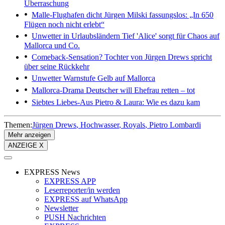
Überraschung
Malle-Flughafen dicht
Jürgen Milski fassungslos: „In 650
Flügen noch nicht erlebt“
Unwetter in Urlaubsländern
Tief 'Alice' sorgt für Chaos auf
Mallorca und Co.
Comeback-Sensation?
Tochter von Jürgen Drews spricht
über seine Rückkehr
Unwetter
Warnstufe Gelb auf Mallorca
Mallorca-Drama
Deutscher will Ehefrau retten – tot
Siebtes Liebes-Aus
Pietro & Laura: Wie es dazu kam
Themen:
Jürgen Drews
Hochwasser
Royals
Pietro Lombardi
Mehr anzeigen
ANZEIGE X
EXPRESS News
EXPRESS APP
Leserreporter/in werden
EXPRESS auf WhatsApp
Newsletter
PUSH Nachrichten