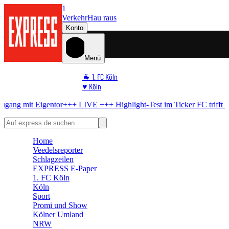
1
Verkehr
Hau raus
Konto
Menü
🐐 1. FC Köln
♥️ Köln
⭐ Promi
igentor
+++ LIVE +++
Highlight-Test im Ticker
FC trifft früh – dann 
🏆 Sport
🛒 Shoppingwelt
🧩 Spiele
Home
Veedelsreporter
Schlagzeilen
EXPRESS E-Paper
1. FC Köln
Köln
Sport
Promi und Show
Kölner Umland
NRW