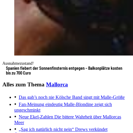
Ausnahmezustand!
Spanien fiebert der Sonnenfinsternis entgegen – Balkonplätze kosten
bis zu 700 Euro
Alles zum Thema
Mallorca
Das gab’s noch nie
Kölsche Band singt mit Malle-Größe
Fan-Meinung eindeutig
Malle-Blondine zeigt sich
ungeschminkt
Neue Ekel-Zahlen
Die bittere Wahrheit über Mallorcas
Meer
„Sag ich natürlich nicht nein“
Drews verkündet