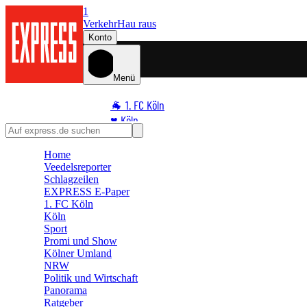
1
Verkehr
Hau raus
Konto
Menü
🐐 1. FC Köln
♥️ Köln
⭐ Promi
Home
🏆 Sport
Veedelsreporter
🛒 Shoppingwelt
Schlagzeilen
🧩 Spiele
EXPRESS E-Paper
1. FC Köln
Köln
Sport
Promi und Show
Kölner Umland
NRW
Politik und Wirtschaft
Panorama
Ratgeber