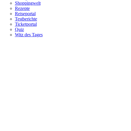
Shoppingwelt
Rezepte
Reiseportal
Testberichte
Ticketportal
Quiz
Witz des Tages