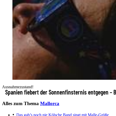
Ausnahmezustand!
Spanien fiebert der Sonnenfinsternis entgegen – 
Alles zum Thema
Mallorca
Das gab’s noch nie
Kölsche Band singt mit Malle-Größe