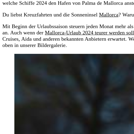
welche Schiffe 2024 den Hafen von Palma de Mallorca anst
Du liebst Kreuzfahrten und die Sonneninsel
Mallorca
? Waru
Mit Beginn der Urlaubssaison steuern jeden Monat mehr als
an. Auch wenn der
Mallorca-Urlaub 2024 teurer werden soll
Cruises, Aida und anderen bekannten Anbietern erwartet. We
oben in unserer Bildergalerie.