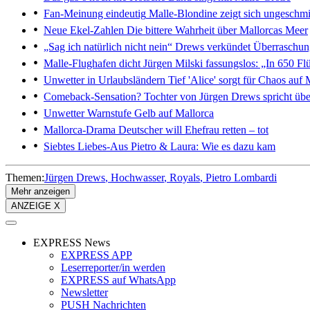
Fan-Meinung eindeutig
Malle-Blondine zeigt sich ungeschm
Neue Ekel-Zahlen
Die bittere Wahrheit über Mallorcas Meer
„Sag ich natürlich nicht nein“
Drews verkündet Überraschun
Malle-Flughafen dicht
Jürgen Milski fassungslos: „In 650 Flü
Unwetter in Urlaubsländern
Tief 'Alice' sorgt für Chaos auf
Comeback-Sensation?
Tochter von Jürgen Drews spricht übe
Unwetter
Warnstufe Gelb auf Mallorca
Mallorca-Drama
Deutscher will Ehefrau retten – tot
Siebtes Liebes-Aus
Pietro & Laura: Wie es dazu kam
Themen:
Jürgen Drews
Hochwasser
Royals
Pietro Lombardi
Mehr anzeigen
ANZEIGE X
EXPRESS News
EXPRESS APP
Leserreporter/in werden
EXPRESS auf WhatsApp
Newsletter
PUSH Nachrichten