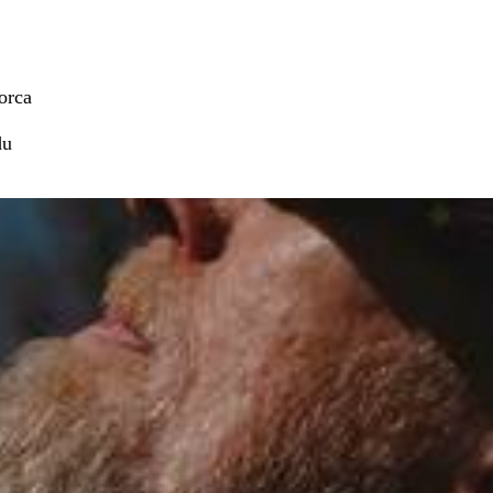
orca
du