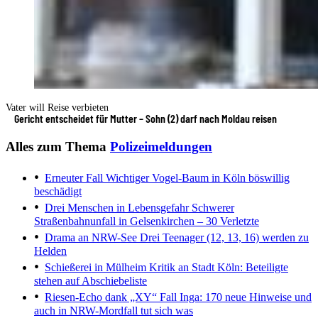
Vater will Reise verbieten
Gericht entscheidet für Mutter – Sohn (2) darf nach Moldau reisen
Alles zum Thema
Polizeimeldungen
Erneuter Fall
Wichtiger Vogel-Baum in Köln böswillig
beschädigt
Drei Menschen in Lebensgefahr
Schwerer
Straßenbahnunfall in Gelsenkirchen – 30 Verletzte
Drama an NRW-See
Drei Teenager (12, 13, 16) werden zu
Helden
Schießerei in Mülheim
Kritik an Stadt Köln: Beteiligte
stehen auf Abschiebeliste
Riesen-Echo dank „XY“
Fall Inga: 170 neue Hinweise und
auch in NRW-Mordfall tut sich was