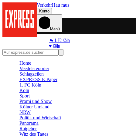
Verkehr
Hau raus
Konto
Menü
🐐 1. FC Köln
♥️ Köln
⭐ Promi
🏆 Sport
Home
🛒 Shoppingwelt
Veedelsreporter
🧩 Spiele
Schlagzeilen
EXPRESS E-Paper
1. FC Köln
Köln
Sport
Promi und Show
Kölner Umland
NRW
Politik und Wirtschaft
Panorama
Ratgeber
Witz des Tages