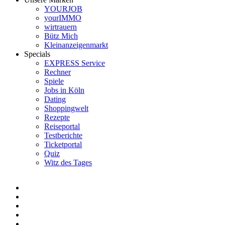
YOURJOB
yourIMMO
wirtrauern
Bütz Mich
Kleinanzeigenmarkt
Specials
EXPRESS Service
Rechner
Spiele
Jobs in Köln
Dating
Shoppingwelt
Rezepte
Reiseportal
Testberichte
Ticketportal
Quiz
Witz des Tages