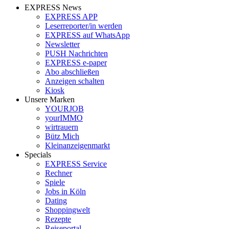
EXPRESS News
EXPRESS APP
Leserreporter/in werden
EXPRESS auf WhatsApp
Newsletter
PUSH Nachrichten
EXPRESS e-paper
Abo abschließen
Anzeigen schalten
Kiosk
Unsere Marken
YOURJOB
yourIMMO
wirtrauern
Bütz Mich
Kleinanzeigenmarkt
Specials
EXPRESS Service
Rechner
Spiele
Jobs in Köln
Dating
Shoppingwelt
Rezepte
Reiseportal