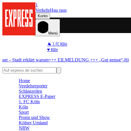
1
Verkehr
Hau raus
Konto
Menü
🐐 1. FC Köln
♥️ Köln
⭐ Promi
t erklärt warum
+++ EILMELDUNG +++
„Gut genug“-Hit
Kostenlos-
🏆 Sport
🛒 Shoppingwelt
🧩 Spiele
Home
Veedelsreporter
Schlagzeilen
EXPRESS E-Paper
1. FC Köln
Köln
Sport
Promi und Show
Kölner Umland
NRW