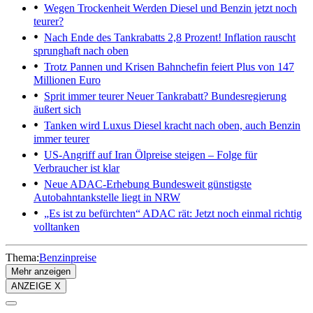
Wegen Trockenheit
Werden Diesel und Benzin jetzt noch
teurer?
Nach Ende des Tankrabatts
2,8 Prozent! Inflation rauscht
sprunghaft nach oben
Trotz Pannen und Krisen
Bahnchefin feiert Plus von 147
Millionen Euro
Sprit immer teurer
Neuer Tankrabatt? Bundesregierung
äußert sich
Tanken wird Luxus
Diesel kracht nach oben, auch Benzin
immer teurer
US-Angriff auf Iran
Ölpreise steigen – Folge für
Verbraucher ist klar
Neue ADAC-Erhebung
Bundesweit günstigste
Autobahntankstelle liegt in NRW
„Es ist zu befürchten“
ADAC rät: Jetzt noch einmal richtig
volltanken
Thema:
Benzinpreise
Mehr anzeigen
ANZEIGE X