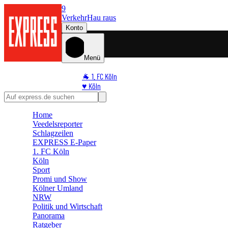
9
Verkehr
Hau raus
Konto
Menü
🐐 1. FC Köln
♥️ Köln
⭐ Promi
🏆 Sport
Home
🛒 Shoppingwelt
Veedelsreporter
🧩 Spiele
Schlagzeilen
EXPRESS E-Paper
1. FC Köln
Köln
Sport
Promi und Show
Kölner Umland
NRW
Politik und Wirtschaft
Panorama
Ratgeber