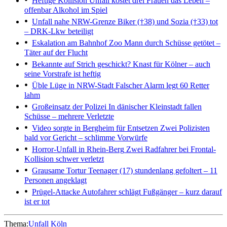
Heftige Kollision
Unfall kostet drei Frauen das Leben –
offenbar Alkohol im Spiel
Unfall nahe NRW-Grenze
Biker (†38) und Sozia (†33) tot
– DRK-Lkw beteiligt
Eskalation am Bahnhof Zoo
Mann durch Schüsse getötet –
Täter auf der Flucht
Bekannte auf Strich geschickt?
Knast für Kölner – auch
seine Vorstrafe ist heftig
Üble Lüge in NRW-Stadt
Falscher Alarm legt 60 Retter
lahm
Großeinsatz der Polizei
In dänischer Kleinstadt fallen
Schüsse – mehrere Verletzte
Video sorgte in Bergheim für Entsetzen
Zwei Polizisten
bald vor Gericht – schlimme Vorwürfe
Horror-Unfall in Rhein-Berg
Zwei Radfahrer bei Frontal-
Kollision schwer verletzt
Grausame Tortur
Teenager (17) stundenlang gefoltert – 11
Personen angeklagt
Prügel-Attacke
Autofahrer schlägt Fußgänger – kurz darauf
ist er tot
Thema:
Unfall Köln