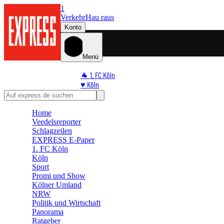
1
Verkehr
Hau raus
Konto
Menü
🐐 1. FC Köln
♥️ Köln
⭐ Promi
🏆 Sport
Home
🛒 Shoppingwelt
Veedelsreporter
🧩 Spiele
Schlagzeilen
EXPRESS E-Paper
1. FC Köln
Köln
Sport
Promi und Show
Kölner Umland
NRW
Politik und Wirtschaft
Panorama
Ratgeber