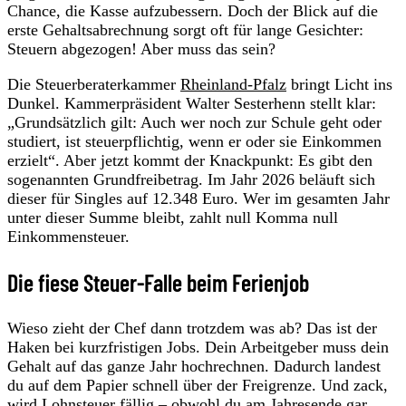
Chance, die Kasse aufzubessern. Doch der Blick auf die
erste Gehaltsabrechnung sorgt oft für lange Gesichter:
Steuern abgezogen! Aber muss das sein?
Die Steuerberaterkammer
Rheinland-Pfalz
bringt Licht ins
Dunkel. Kammerpräsident Walter Sesterhenn stellt klar:
„Grundsätzlich gilt: Auch wer noch zur Schule geht oder
studiert, ist steuerpflichtig, wenn er oder sie Einkommen
erzielt“. Aber jetzt kommt der Knackpunkt: Es gibt den
sogenannten Grundfreibetrag. Im Jahr 2026 beläuft sich
dieser für Singles auf 12.348 Euro. Wer im gesamten Jahr
unter dieser Summe bleibt, zahlt null Komma null
Einkommensteuer.
Die fiese Steuer-Falle beim Ferienjob
Wieso zieht der Chef dann trotzdem was ab? Das ist der
Haken bei kurzfristigen Jobs. Dein Arbeitgeber muss dein
Gehalt auf das ganze Jahr hochrechnen. Dadurch landest
du auf dem Papier schnell über der Freigrenze. Und zack,
wird Lohnsteuer fällig – obwohl du am Jahresende gar