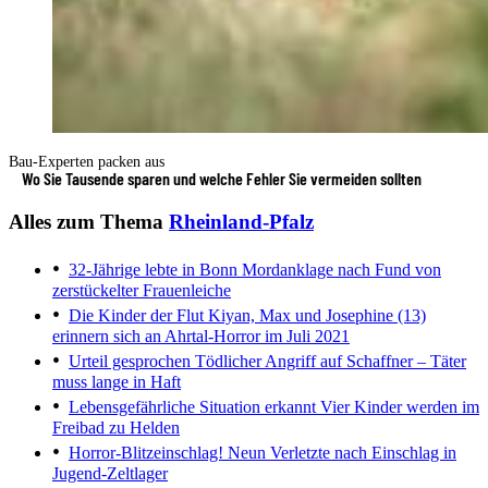
Bau-Experten packen aus
Wo Sie Tausende sparen und welche Fehler Sie vermeiden sollten
Alles zum Thema
Rheinland-Pfalz
32-Jährige lebte in Bonn
Mordanklage nach Fund von
zerstückelter Frauenleiche
Die Kinder der Flut
Kiyan, Max und Josephine (13)
erinnern sich an Ahrtal-Horror im Juli 2021
Urteil gesprochen
Tödlicher Angriff auf Schaffner – Täter
muss lange in Haft
Lebensgefährliche Situation erkannt
Vier Kinder werden im
Freibad zu Helden
Horror-Blitzeinschlag!
Neun Verletzte nach Einschlag in
Jugend-Zeltlager