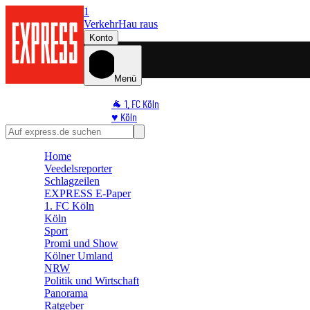
1
Verkehr
Hau raus
Konto
Menü
🐐 1. FC Köln
♥️ Köln
⭐ Promi
🏆 Sport
Home
🛒 Shoppingwelt
Veedelsreporter
🧩 Spiele
Schlagzeilen
EXPRESS E-Paper
1. FC Köln
Köln
Sport
Promi und Show
Kölner Umland
NRW
Politik und Wirtschaft
Panorama
Ratgeber