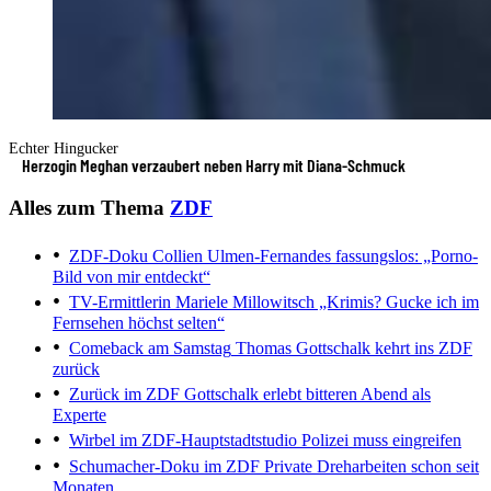
Echter Hingucker
Herzogin Meghan verzaubert neben Harry mit Diana-Schmuck
Alles zum Thema
ZDF
ZDF-Doku
Collien Ulmen-Fernandes fassungslos: „Porno-
Bild von mir entdeckt“
TV-Ermittlerin Mariele Millowitsch
„Krimis? Gucke ich im
Fernsehen höchst selten“
Comeback am Samstag
Thomas Gottschalk kehrt ins ZDF
zurück
Zurück im ZDF
Gottschalk erlebt bitteren Abend als
Experte
Wirbel im ZDF-Hauptstadtstudio
Polizei muss eingreifen
Schumacher-Doku im ZDF
Private Dreharbeiten schon seit
Monaten