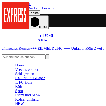
1
Verkehr
Hau raus
Konto
Menü
🐐 1. FC Köln
♥️ Köln
⭐ Promi
en
+++ EILMELDUNG +++
Unfall in Köln
Zwei Tote bei Motorrad-Un
🏆 Sport
🛒 Shoppingwelt
🧩 Spiele
Home
Veedelsreporter
Schlagzeilen
EXPRESS E-Paper
1. FC Köln
Köln
Sport
Promi und Show
Kölner Umland
NRW