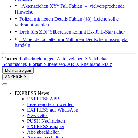
„Aktenzeichen XY“
Fall Fabian – vielversprechende
Hinweise
Polizei mit neuen Details
Fabian (†8): Leiche sollte
verbrannt werden
Dreh fürs ZDF
Silbereisen kommt Ex-RTL-Star näher
TV-Sender schaltet um
Millionen Deutsche müssen jetzt
handeln
Themen:
Polizeimeldungen
Aktenzeichen XY
Michael
Schumacher
Florian Silbereisen
ARD
Rheinland-Pfalz
Mehr anzeigen
ANZEIGE X
EXPRESS News
EXPRESS APP
Leserreporter/in werden
EXPRESS auf WhatsApp
Newsletter
PUSH Nachrichten
EXPRESS e-paper
Abo abschließen
Anzeigen schalten