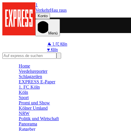
1
Verkehr
Hau raus
Konto
Menü
🐐 1. FC Köln
♥️ Köln
⭐ Promi
🏆 Sport
Home
🛒 Shoppingwelt
Veedelsreporter
🧩 Spiele
Schlagzeilen
EXPRESS E-Paper
1. FC Köln
Köln
Sport
Promi und Show
Kölner Umland
NRW
Politik und Wirtschaft
Panorama
Ratgeber