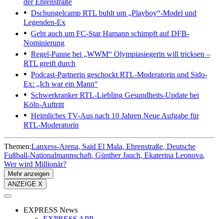
der Ehrenstraße
Dschungelcamp
RTL buhlt um „Playboy“-Model und
Legenden-Ex
Geht auch um FC-Star
Hamann schimpft auf DFB-
Nominierung
Regel-Panne bei „WWM“
Olympiasiegerin will tricksen –
RTL greift durch
Podcast-Partnerin geschockt
RTL-Moderatorin und Sido-
Ex: „Ich war ein Mann“
Schwerkranker RTL-Liebling
Gesundheits-Update bei
Köln-Auftritt
Heimliches TV-Aus nach 10 Jahren
Neue Aufgabe für
RTL-Moderatorin
Themen:
Lanxess-Arena
Said El Mala
Ehrenstraße
Deutsche
Fußball-Nationalmannschaft
Günther Jauch
Ekaterina Leonova
Wer wird Millionär?
Mehr anzeigen
ANZEIGE X
EXPRESS News
EXPRESS APP