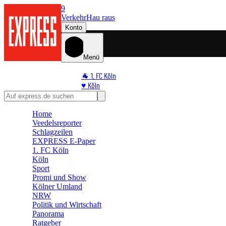
9
Verkehr
Hau raus
Konto
Menü
🐐 1. FC Köln
♥️ Köln
⭐ Promi
🏆 Sport
Home
🛒 Shoppingwelt
Veedelsreporter
🧩 Spiele
Schlagzeilen
EXPRESS E-Paper
1. FC Köln
Köln
Sport
Promi und Show
Kölner Umland
NRW
Politik und Wirtschaft
Panorama
Ratgeber