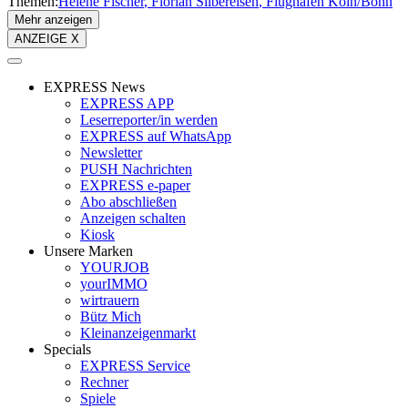
Themen:
Helene Fischer
Florian Silbereisen
Flughafen Köln/Bonn
Mehr anzeigen
ANZEIGE X
EXPRESS News
EXPRESS APP
Leserreporter/in werden
EXPRESS auf WhatsApp
Newsletter
PUSH Nachrichten
EXPRESS e-paper
Abo abschließen
Anzeigen schalten
Kiosk
Unsere Marken
YOURJOB
yourIMMO
wirtrauern
Bütz Mich
Kleinanzeigenmarkt
Specials
EXPRESS Service
Rechner
Spiele