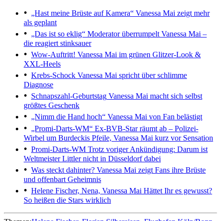
„Hast meine Brüste auf Kamera“
Vanessa Mai zeigt mehr
als geplant
„Das ist so eklig“
Moderator überrumpelt Vanessa Mai –
die reagiert stinksauer
Wow-Auftritt!
Vanessa Mai im grünen Glitzer-Look &
XXL-Heels
Krebs-Schock
Vanessa Mai spricht über schlimme
Diagnose
Schnapszahl-Geburtstag
Vanessa Mai macht sich selbst
größtes Geschenk
„Nimm die Hand hoch“
Vanessa Mai von Fan belästigt
„Promi-Darts-WM“
Ex-BVB-Star räumt ab – Polizei-
Wirbel um Burdeckis Pfeile, Vanessa Mai kurz vor Sensation
Promi-Darts-WM
Trotz voriger Ankündigung: Darum ist
Weltmeister Littler nicht in Düsseldorf dabei
Was steckt dahinter?
Vanessa Mai zeigt Fans ihre Brüste
und offenbart Geheimnis
Helene Fischer, Nena, Vanessa Mai
Hättet Ihr es gewusst?
So heißen die Stars wirklich