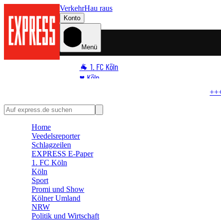
Verkehr
Hau raus
Konto
Menü
🐐 1. FC Köln
♥️ Köln
⭐ Promi
+ EILMELDUNG +++
Keine Verletzten
Geisterfahrer am Rhein – Str
🏆 Sport
🛒 Shoppingwelt
Home
🧩 Spiele
Veedelsreporter
Schlagzeilen
EXPRESS E-Paper
1. FC Köln
Köln
Sport
Promi und Show
Kölner Umland
NRW
Politik und Wirtschaft