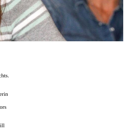
hts.
erin
ors
ll