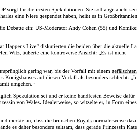
 sorgt für die irrsten Spekulationen. Sie soll abgetaucht sei
harles eine Niere gespendet haben, heißt es in Großbritannie
n die Debatte ein: US-Moderator Andy Cohen (55) und Komike
Happens Live“ diskutierten die beiden über die aktuelle L
fen Witz, äußerte eine kontroverse Ansicht: „Es ist nicht
 ursprünglich gering war, bis der Vorfall mit einem
gefälschten
es Königshauses auf diesen Vorfall als besonders schlecht: „I
damit umgehen.“
iglich Spekulation sei und er keine handfesten Beweise dafür
zessin von Wales. Idealerweise, so witzelte er, in Form eines
und merkte an, dass die britischen
Royals
normalerweise daz
fände es daher besonders seltsam, dass gerade
Prinzessin Kate