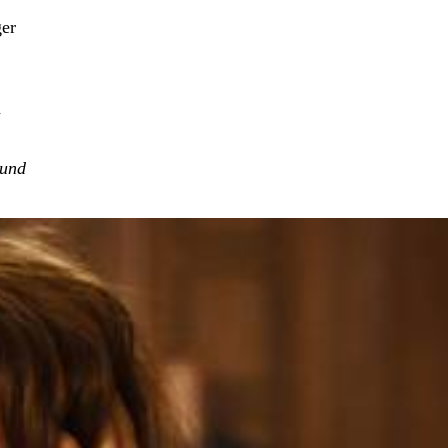
ger
n
 und