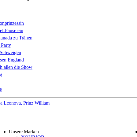
onprinzessin
kel-Pause ein
Kanada zu Tränen
 Party
r Schweigen
ssen England
h allen die Show
g
e
na Leonova
Prinz William
Unsere Marken