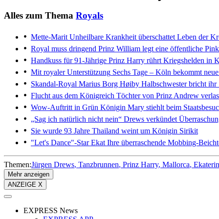
Alles zum Thema
Royals
Mette-Marit
Unheilbare Krankheit überschattet Leben der Kr
Royal muss dringend
Prinz William legt eine öffentliche Pin
Handkuss für 91-Jährige
Prinz Harry rührt Kriegshelden in 
Mit royaler Unterstützung
Sechs Tage – Köln bekommt neue
Skandal-Royal Marius Borg Høiby
Halbschwester bricht ih
Flucht aus dem Königreich
Töchter von Prinz Andrew verla
Wow-Auftritt in Grün
Königin Mary stiehlt beim Staatsbesuc
„Sag ich natürlich nicht nein“
Drews verkündet Überraschun
Sie wurde 93 Jahre
Thailand weint um Königin Sirikit
"Let's Dance"-Star Ekat
Ihre überraschende Mobbing-Beicht
Themen:
Jürgen Drews
Tanzbrunnen
Prinz Harry
Mallorca
Ekateri
Mehr anzeigen
ANZEIGE X
EXPRESS News