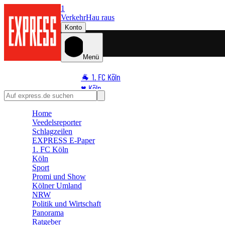
1
Verkehr
Hau raus
Konto
Menü
🐐 1. FC Köln
♥️ Köln
⭐ Promi
Home
🏆 Sport
Veedelsreporter
🛒 Shoppingwelt
Schlagzeilen
🧩 Spiele
EXPRESS E-Paper
1. FC Köln
Köln
Sport
Promi und Show
Kölner Umland
NRW
Politik und Wirtschaft
Panorama
Ratgeber