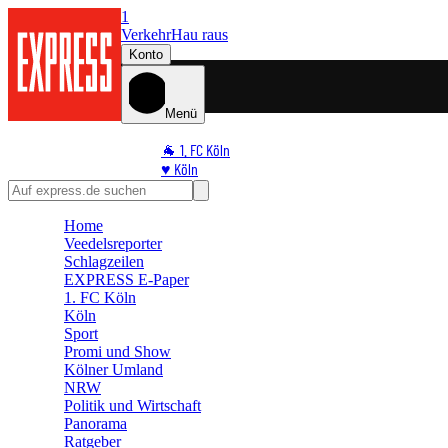
1
Verkehr
Hau raus
Konto
Menü
🐐 1. FC Köln
♥️ Köln
⭐ Promi
🏆 Sport
Home
🛒 Shoppingwelt
Veedelsreporter
🧩 Spiele
Schlagzeilen
EXPRESS E-Paper
1. FC Köln
Köln
Sport
Promi und Show
Kölner Umland
NRW
Politik und Wirtschaft
Panorama
Ratgeber