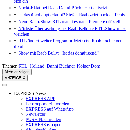
sich ein
Nackt-Eklat bei Raab
Danni Büchner ist entsetzt
Ist das überhaupt erlaubt?
Stefan Raab zeigt nackten Penis
Neue Raab-Show
RTL macht es nach Premiere offiziell
Nächste Überraschung bei Raab
Beliebte RTL-Show muss
weichen
RTL ändert weiter Programm
Jetzt setzt Raab noch einen
drauf
Show mit Raab
Bully: „Ist das demütigend“
Themen:
RTL
Holland
Danni Büchner
Kölner Dom
Mehr anzeigen
ANZEIGE X
EXPRESS News
EXPRESS APP
Leserreporter/in werden
EXPRESS auf WhatsApp
Newsletter
PUSH Nachrichten
EXPRESS e-paper
Abo abschließen