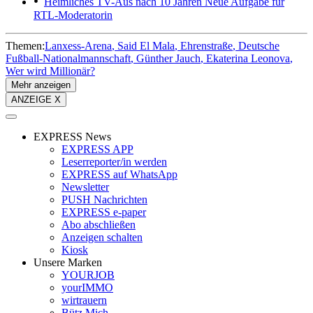
Heimliches TV-Aus nach 10 Jahren
Neue Aufgabe für
RTL-Moderatorin
Themen:
Lanxess-Arena
Said El Mala
Ehrenstraße
Deutsche
Fußball-Nationalmannschaft
Günther Jauch
Ekaterina Leonova
Wer wird Millionär?
Mehr anzeigen
ANZEIGE X
EXPRESS News
EXPRESS APP
Leserreporter/in werden
EXPRESS auf WhatsApp
Newsletter
PUSH Nachrichten
EXPRESS e-paper
Abo abschließen
Anzeigen schalten
Kiosk
Unsere Marken
YOURJOB
yourIMMO
wirtrauern
Bütz Mich