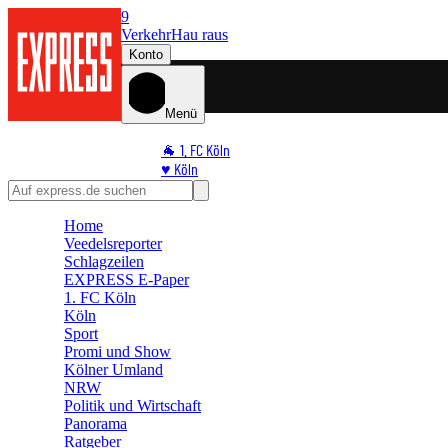
9
Verkehr
Hau raus
Konto
Menü
🐐 1. FC Köln
♥️ Köln
⭐ Promi
🏆 Sport
Home
🛒 Shoppingwelt
Veedelsreporter
🧩 Spiele
Schlagzeilen
EXPRESS E-Paper
1. FC Köln
Köln
Sport
Promi und Show
Kölner Umland
NRW
Politik und Wirtschaft
Panorama
Ratgeber