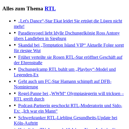
Alles zum Thema
RTL
„Let's Dance“-Star Ekat leidet
Sie erträgt die Lügen nicht
mehr!
Paradiesvogel liebt Idylle
Dschungelkönig Ross Antony
übers Landleben in Siegburg
Skandal bei „Temptation Island VIP“
Aktuelle Folge sorgt
für riesige Wut
Früher verteilte sie Rosen
RTL-Star eröffnet Geschäft auf
der Ehrenstraße
Dschungelcamp
RTL buhlt um „Playboy“-Model und
Legenden-Ex
Geht auch um FC-Star
Hamann schimpft auf DFB-
Nominierung
Regel-Panne bei „WWM“
Olympiasiegerin will tricksen –
RTL greift durch
Podcast-Partnerin geschockt
RTL-Moderatorin und Sido-
Ex: „Ich war ein Mann“
Schwerkranker RTL-Liebling
Gesundheits-Update bei
Köln-Auftritt