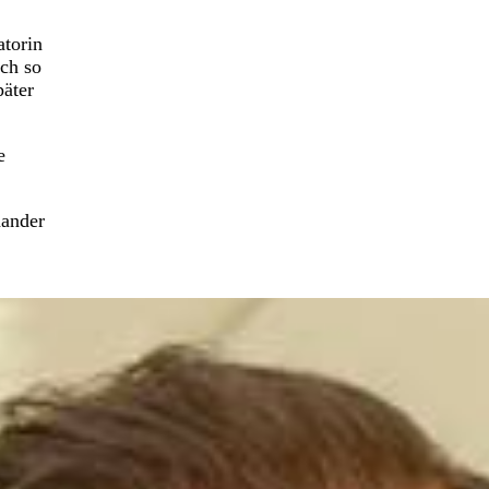
atorin
ich so
päter
e
nander