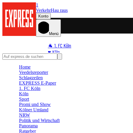
1
Verkehr
Hau raus
Konto
Menü
🐐 1. FC Köln
♥️ Köln
⭐ Promi
Home
🏆 Sport
Veedelsreporter
🛒 Shoppingwelt
Schlagzeilen
🧩 Spiele
EXPRESS E-Paper
1. FC Köln
Köln
Sport
Promi und Show
Kölner Umland
NRW
Politik und Wirtschaft
Panorama
Ratgeber