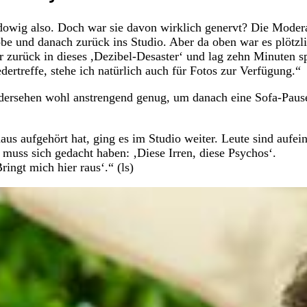
udowig also. Doch war sie davon wirklich genervt? Die Moder
be und danach zurück ins Studio. Aber da oben war es plötzl
hr zurück in dieses ,Dezibel-Desaster‘ und lag zehn Minuten s
rtreffe, stehe ich natürlich auch für Fotos zur Verfügung.“
dersehen wohl anstrengend genug, um danach eine Sofa-Paus
s aufgehört hat, ging es im Studio weiter. Leute sind aufei
uss sich gedacht haben: ‚Diese Irren, diese Psychos‘.
ringt mich hier raus‘.“ (ls)