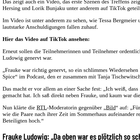
Das zeigt auch ein Video, das erste Szenen des Treffens ze
Hersing und Lorik Bunjaku unter anderem auf TikTok geteil
Im Video ist unter anderem zu sehen, wie Tessa Bergmeier un
lautstarke Anschuldigungen fallen zuhauf.
Hier das Video auf TikTok ansehen:
Erneut sollen die Teilnehmerinnen und Teilnehmer ordentlich
Ludowig genervt war.
„Frauke war richtig genervt, so ein schlimmes Wiedersehen 
Spice“ im Podcast, den er zusammen mit Tanja Tischewitsch
Das macht er vor allem an einer Sache fest: „Ich weiß, das
gemacht hat. Ich saß direkt neben Frauke, und kaum war di
Nun klärte die
RTL
-Moderatorin gegenüber „
Bild
“ auf: „Fü
wie die Paare nach ihrer Zeit im Sommerhaus aufeinander re
Beteiligten hoch.“
Frauke Ludowig: „Da oben war es plötzlich so sc