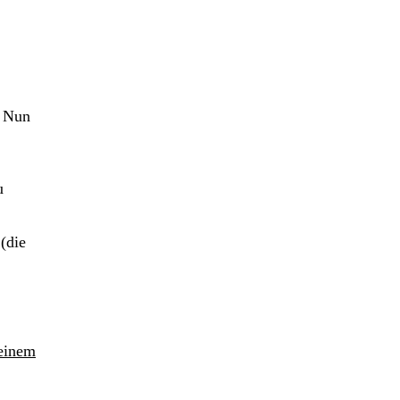
. Nun
u
(die
einem