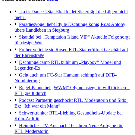
„Let's Dance“-Star Ekat leidet
Sie erträgt die Lügen nicht
mehr!
Paradiesvogel liebt Idylle
Dschungelkönig Ross Antony
übers Landleben in Siegburg
Skandal bei „Temptation Island VIP“
Aktuelle Folge sorgt
für riesige Wut
Früher verteilte sie Rosen
RTL-Star eröffnet Geschäft auf
der Ehrenstraße
Dschungelcamp
RTL buhlt um „Playboy“-Model und
Legenden-Ex
Geht auch um FC-Star
Hamann schimpft auf DFB-
Nominierung
Regel-Panne bei „WWM“
Olympiasiegerin will tricksen –
RTL greift durch
Podcast-Partnerin geschockt
RTL-Moderatorin und Sido-
Ex: „Ich war ein Mann“
Schwerkranker RTL-Liebling
Gesundheits-Update bei
Köln-Auftritt
Heimliches TV-Aus nach 10 Jahren
Neue Aufgabe für
RTL-Moderatorin