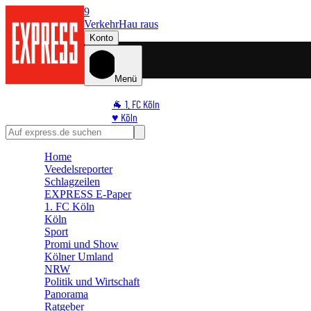
9
Verkehr
Hau raus
Konto
Menü
🐐 1. FC Köln
♥️ Köln
⭐ Promi
🏆 Sport
Home
🛒 Shoppingwelt
Veedelsreporter
🧩 Spiele
Schlagzeilen
EXPRESS E-Paper
1. FC Köln
Köln
Sport
Promi und Show
Kölner Umland
NRW
Politik und Wirtschaft
Panorama
Ratgeber