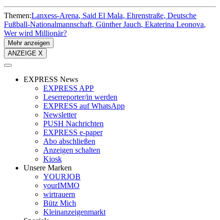
Themen:
Lanxess-Arena
Said El Mala
Ehrenstraße
Deutsche
Fußball-Nationalmannschaft
Günther Jauch
Ekaterina Leonova
Wer wird Millionär?
Mehr anzeigen
ANZEIGE X
EXPRESS News
EXPRESS APP
Leserreporter/in werden
EXPRESS auf WhatsApp
Newsletter
PUSH Nachrichten
EXPRESS e-paper
Abo abschließen
Anzeigen schalten
Kiosk
Unsere Marken
YOURJOB
yourIMMO
wirtrauern
Bütz Mich
Kleinanzeigenmarkt