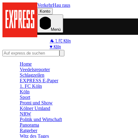
Verkehr
Hau raus
Konto
Menü
🐐 1. FC Köln
♥️ Köln
⭐ Promi
🏆 Sport
Home
🛒 Shoppingwelt
Veedelsreporter
🧩 Spiele
Schlagzeilen
EXPRESS E-Paper
1. FC Köln
Köln
Sport
Promi und Show
Kölner Umland
NRW
Politik und Wirtschaft
Panorama
Ratgeber
Witz des Tages