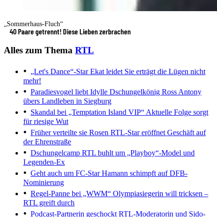
„Sommerhaus-Fluch“
40 Paare getrennt! Diese Lieben zerbrachen
Alles zum Thema
RTL
„Let's Dance“-Star Ekat leidet
Sie erträgt die Lügen nicht
mehr!
Paradiesvogel liebt Idylle
Dschungelkönig Ross Antony
übers Landleben in Siegburg
Skandal bei „Temptation Island VIP“
Aktuelle Folge sorgt
für riesige Wut
Früher verteilte sie Rosen
RTL-Star eröffnet Geschäft auf
der Ehrenstraße
Dschungelcamp
RTL buhlt um „Playboy“-Model und
Legenden-Ex
Geht auch um FC-Star
Hamann schimpft auf DFB-
Nominierung
Regel-Panne bei „WWM“
Olympiasiegerin will tricksen –
RTL greift durch
Podcast-Partnerin geschockt
RTL-Moderatorin und Sido-