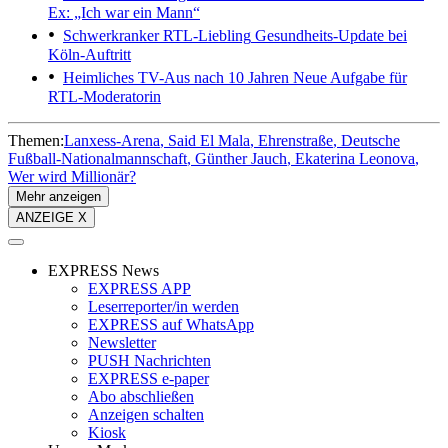
Ex: „Ich war ein Mann“
Schwerkranker RTL-Liebling
Gesundheits-Update bei
Köln-Auftritt
Heimliches TV-Aus nach 10 Jahren
Neue Aufgabe für
RTL-Moderatorin
Themen:
Lanxess-Arena
Said El Mala
Ehrenstraße
Deutsche
Fußball-Nationalmannschaft
Günther Jauch
Ekaterina Leonova
Wer wird Millionär?
Mehr anzeigen
ANZEIGE X
EXPRESS News
EXPRESS APP
Leserreporter/in werden
EXPRESS auf WhatsApp
Newsletter
PUSH Nachrichten
EXPRESS e-paper
Abo abschließen
Anzeigen schalten
Kiosk