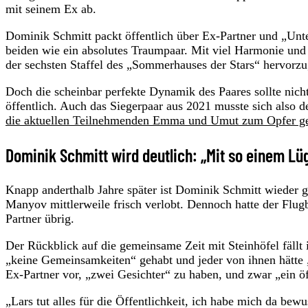
mit seinem Ex ab.
Dominik Schmitt packt öffentlich über Ex-Partner und „Unte
beiden wie ein absolutes Traumpaar. Mit viel Harmonie und g
der sechsten Staffel des „Sommerhauses der Stars“ hervorz
Doch die scheinbar perfekte Dynamik des Paares sollte nich
öffentlich. Auch das Siegerpaar aus 2021 musste sich als
die aktuellen Teilnehmenden Emma und Umut zum Opfer gef
Dominik Schmitt wird deutlich: „Mit so einem Lü
Knapp anderthalb Jahre später ist Dominik Schmitt wieder g
Manyov mittlerweile frisch verlobt. Dennoch hatte der Flug
Partner übrig.
Der Rückblick auf die gemeinsame Zeit mit Steinhöfel fällt 
„keine Gemeinsamkeiten“ gehabt und jeder von ihnen hätte 
Ex-Partner vor, „zwei Gesichter“ zu haben, und zwar „ein öf
„Lars tut alles für die Öffentlichkeit, ich habe mich da bew