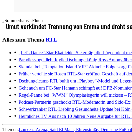
„Sommerhaus“-Fluch
Umut verkündet Trennung von Emma und droht sei
Alles zum Thema
RTL
„Let's Dance“-Star Ekat leidet
Sie erträgt die Lügen nicht me
Paradiesvogel liebt Idylle
Dschungelkönig Ross Antony übers
Skandal bei „Temptation Island VIP“
Aktuelle Folge sorgt fü
Früher verteilte sie Rosen
RTL-Star eröffnet Geschäft auf de
Dschungelcamp
RTL buhlt um „Playboy“-Model und Legen
Geht auch um FC-Star
Hamann schimpft auf DFB-Nominie
Regel-Panne bei „WWM“
Olympiasiegerin will tricksen – R
Podcast-Partnerin geschockt
RTL-Moderatorin und Sido-Ex: 
Schwerkranker RTL-Liebling
Gesundheits-Update bei Köln-A
Heimliches TV-Aus nach 10 Jahren
Neue Aufgabe für RTL-
Themen:
Lanxess-Arena
Said El Mala
Ehrenstraße
Deutsche Fußbal