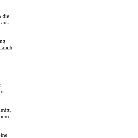
n die
 aus
ung
h auch
t
Ex-
mitt,
inem
eine