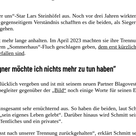
r uns“-Star Lars Steinhöfel aus. Noch vor drei Jahren wirkte
egenseitigem Verständnis schafften es die beiden, als Sieger
ugehen.
t mehr lange anhalten. Im April 2023 machten sie ihre Trenn
o dem „Sommerhaus“-Fluch geschlagen geben,
dem erst kürzlic
allen sind
.
gner möchte ich nichts mehr zu tun haben“
lücklich vergeben und ist mit seinem neuen Partner Blagoves
begleiter gegenüber der
„Bild“
noch einige Worte für seinen 
insgesamt sehr ernüchternd aus. So haben die beiden, laut Sch
„sein eigenes Leben gelebt“. Darüber hinaus wird Schmitt se
fentliches und ein privates“.
usst nach unserer Trennung zurückgehalten“, erklärt Schmitt s