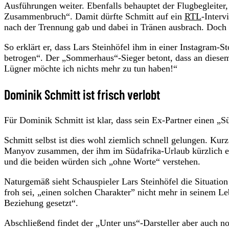
Ausführungen weiter. Ebenfalls behauptet der Flugbegleiter,
Zusammenbruch“. Damit dürfte Schmitt auf ein
RTL
-Interv
nach der Trennung gab und dabei in Tränen ausbrach. Doch 
So erklärt er, dass Lars Steinhöfel ihm in einer Instagram-S
betrogen“. Der „Sommerhaus“-Sieger betont, dass an diesem 
Lügner möchte ich nichts mehr zu tun haben!“
Dominik Schmitt ist frisch verlobt
Für Dominik Schmitt ist klar, dass sein Ex-Partner einen „
Schmitt selbst ist dies wohl ziemlich schnell gelungen. Ku
Manyov zusammen, der ihm im Südafrika-Urlaub kürzlich e
und die beiden würden sich „ohne Worte“ verstehen.
Naturgemäß sieht Schauspieler Lars Steinhöfel die Situation
froh sei, „einen solchen Charakter” nicht mehr in seinem Le
Beziehung gesetzt“.
Abschließend findet der „Unter uns“-Darsteller aber auch n