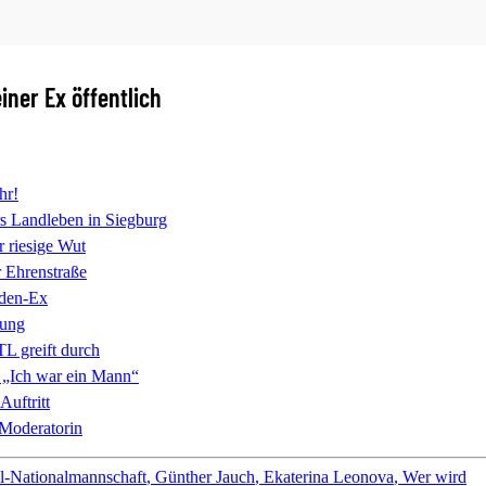
ner Ex öffentlich
hr!
 Landleben in Siegburg
r riesige Wut
r Ehrenstraße
den-Ex
rung
TL greift durch
„Ich war ein Mann“
uftritt
Moderatorin
l-Nationalmannschaft
Günther Jauch
Ekaterina Leonova
Wer wird