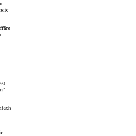
um
nate
ffäre
m
.
est
en“
nfach
ie