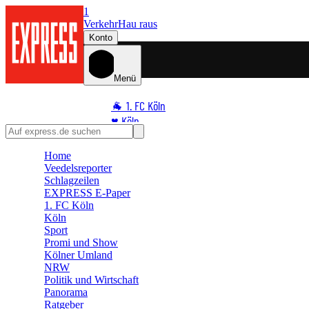
1
Verkehr
Hau raus
Konto
Menü
🐐 1. FC Köln
♥️ Köln
⭐ Promi
Home
🏆 Sport
Veedelsreporter
🛒 Shoppingwelt
Schlagzeilen
🧩 Spiele
EXPRESS E-Paper
1. FC Köln
Köln
Sport
Promi und Show
Kölner Umland
NRW
Politik und Wirtschaft
Panorama
Ratgeber