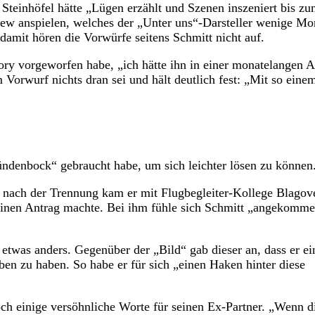
 Steinhöfel hätte „Lügen erzählt und Szenen inszeniert bis z
iew anspielen, welches der „Unter uns“-Darsteller wenige Mo
damit hören die Vorwürfe seitens Schmitt nicht auf.
tory vorgeworfen habe, „ich hätte ihn in einer monatelangen A
Vorwurf nichts dran sei und hält deutlich fest: „Mit so eine
Sündenbock“ gebraucht habe, um sich leichter lösen zu können
rz nach der Trennung kam er mit Flugbegleiter-Kollege Blagov
inen Antrag machte. Bei ihm fühle sich Schmitt „angekomm
 etwas anders. Gegenüber der „Bild“ gab dieser an, dass er ei
ben zu haben. So habe er für sich „einen Haken hinter diese
och einige versöhnliche Worte für seinen Ex-Partner. „Wenn d