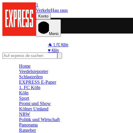
1
Verkehr
Hau raus
Konto
Menü
🐐 1. FC Köln
♥️ Köln
⭐ Promi
🏆 Sport
Home
Veedelsreporter
🛒 Shoppingwelt
Schlagzeilen
🧩 Spiele
EXPRESS E-Paper
1. FC Köln
Köln
Sport
Promi und Show
Kölner Umland
NRW
Politik und Wirtschaft
Panorama
Ratgeber