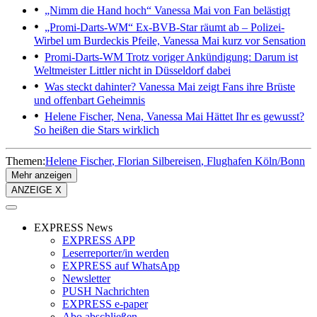
„Nimm die Hand hoch“
Vanessa Mai von Fan belästigt
„Promi-Darts-WM“
Ex-BVB-Star räumt ab – Polizei-
Wirbel um Burdeckis Pfeile, Vanessa Mai kurz vor Sensation
Promi-Darts-WM
Trotz voriger Ankündigung: Darum ist
Weltmeister Littler nicht in Düsseldorf dabei
Was steckt dahinter?
Vanessa Mai zeigt Fans ihre Brüste
und offenbart Geheimnis
Helene Fischer, Nena, Vanessa Mai
Hättet Ihr es gewusst?
So heißen die Stars wirklich
Themen:
Helene Fischer
Florian Silbereisen
Flughafen Köln/Bonn
Mehr anzeigen
ANZEIGE X
EXPRESS News
EXPRESS APP
Leserreporter/in werden
EXPRESS auf WhatsApp
Newsletter
PUSH Nachrichten
EXPRESS e-paper
Abo abschließen