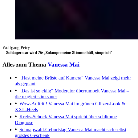
Wolfgang Petry
Schlagerstar wird 75: „Solange meine Stimme hält, singe ich“
Alles zum Thema
Vanessa Mai
„Hast meine Brüste auf Kamera“
Vanessa Mai zeigt mehr
als geplant
„Das ist so eklig“
Moderator überrumpelt Vanessa Mai –
die reagiert stinksauer
Wow-Auftritt!
Vanessa Mai im grünen Glitzer-Look &
XXL-Heels
Krebs-Schock
Vanessa Mai spricht über schlimme
Diagnose
Schnapszahl-Geburtstag
Vanessa Mai macht sich selbst
größtes Geschenk