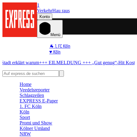
1
Verkehr
Hau raus
Konto
Menü
🐐 1. FC Köln
♥️ Köln
⭐ Promi
um
+++ EILMELDUNG +++
„Gut genug“-Hit
Kostenlos-Konzert in Kö
🏆 Sport
🛒 Shoppingwelt
🧩 Spiele
Home
Veedelsreporter
Schlagzeilen
EXPRESS E-Paper
1. FC Köln
Köln
Sport
Promi und Show
Kölner Umland
NRW