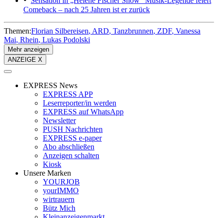
Sensation in „Helene Fischer Show“
Musik-Legende feiert
Comeback – nach 25 Jahren ist er zurück
Themen:
Florian Silbereisen
ARD
Tanzbrunnen
ZDF
Vanessa
Mai
Rhein
Lukas Podolski
Mehr anzeigen
ANZEIGE X
EXPRESS News
EXPRESS APP
Leserreporter/in werden
EXPRESS auf WhatsApp
Newsletter
PUSH Nachrichten
EXPRESS e-paper
Abo abschließen
Anzeigen schalten
Kiosk
Unsere Marken
YOURJOB
yourIMMO
wirtrauern
Bütz Mich
Kleinanzeigenmarkt