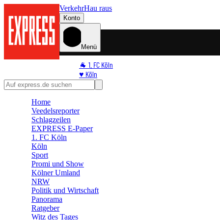
Verkehr
Hau raus
Konto
Menü
🐐 1. FC Köln
♥️ Köln
⭐ Promi
🏆 Sport
Home
🛒 Shoppingwelt
Veedelsreporter
🧩 Spiele
Schlagzeilen
EXPRESS E-Paper
1. FC Köln
Köln
Sport
Promi und Show
Kölner Umland
NRW
Politik und Wirtschaft
Panorama
Ratgeber
Witz des Tages