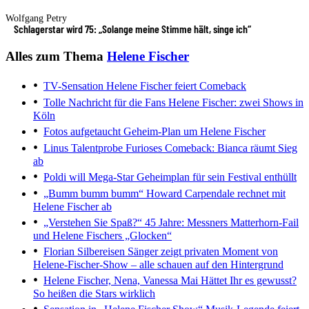
Wolfgang Petry
Schlagerstar wird 75: „Solange meine Stimme hält, singe ich“
Alles zum Thema
Helene Fischer
TV-Sensation
Helene Fischer feiert Comeback
Tolle Nachricht für die Fans
Helene Fischer: zwei Shows in
Köln
Fotos aufgetaucht
Geheim-Plan um Helene Fischer
Linus Talentprobe
Furioses Comeback: Bianca räumt Sieg
ab
Poldi will Mega-Star
Geheimplan für sein Festival enthüllt
„Bumm bumm bumm“
Howard Carpendale rechnet mit
Helene Fischer ab
„Verstehen Sie Spaß?“
45 Jahre: Messners Matterhorn-Fail
und Helene Fischers „Glocken“
Florian Silbereisen
Sänger zeigt privaten Moment von
Helene-Fischer-Show – alle schauen auf den Hintergrund
Helene Fischer, Nena, Vanessa Mai
Hättet Ihr es gewusst?
So heißen die Stars wirklich