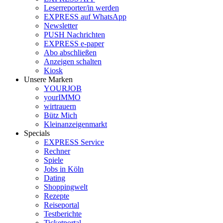
Leserreporter/in werden
EXPRESS auf WhatsApp
Newsletter
PUSH Nachrichten
EXPRESS e-paper
Abo abschließen
Anzeigen schalten
Kiosk
Unsere Marken
YOURJOB
yourIMMO
wirtrauern
Bütz Mich
Kleinanzeigenmarkt
Specials
EXPRESS Service
Rechner
Spiele
Jobs in Köln
Dating
Shoppingwelt
Rezepte
Reiseportal
Testberichte
Ticketportal