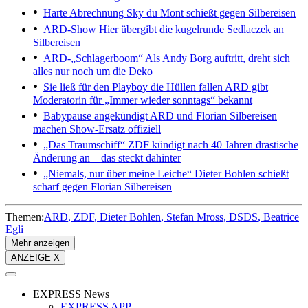
Harte Abrechnung
Sky du Mont schießt gegen Silbereisen
ARD-Show
Hier übergibt die kugelrunde Sedlaczek an
Silbereisen
ARD-„Schlagerboom“
Als Andy Borg auftritt, dreht sich
alles nur noch um die Deko
Sie ließ für den Playboy die Hüllen fallen
ARD gibt
Moderatorin für „Immer wieder sonntags“ bekannt
Babypause angekündigt
ARD und Florian Silbereisen
machen Show-Ersatz offiziell
„Das Traumschiff“
ZDF kündigt nach 40 Jahren drastische
Änderung an – das steckt dahinter
„Niemals, nur über meine Leiche“
Dieter Bohlen schießt
scharf gegen Florian Silbereisen
Themen:
ARD
ZDF
Dieter Bohlen
Stefan Mross
DSDS
Beatrice
Egli
Mehr anzeigen
ANZEIGE X
EXPRESS News
EXPRESS APP