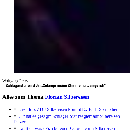
Wolfgang Petry
Schlagerstar wird 75: „Solange meine Stimme hält, singe ich“
Alles zum Thema
Florian Silbereisen
Dreh fürs ZDF
Silbereisen kommt Ex-RTL-Star näher
„Er hat es gesagt“
Schlager-Star reagiert auf Silbereisen-
Patzer
Läuft da was?
Egli befeuert Gerüchte um Silbereisen