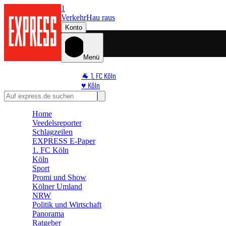
1
Verkehr
Hau raus
Konto
Menü
🐐 1. FC Köln
♥️ Köln
⭐ Promi
🏆 Sport
Home
🛒 Shoppingwelt
Veedelsreporter
🧩 Spiele
Schlagzeilen
EXPRESS E-Paper
1. FC Köln
Köln
Sport
Promi und Show
Kölner Umland
NRW
Politik und Wirtschaft
Panorama
Ratgeber