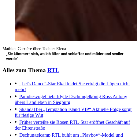
Mathieu Carrière über Tochter Elena
„Sie kümmert sich, wo ich älter und schlaffer und müder und seniler
werde“
Alles zum Thema
RTL
„Let's Dance“-Star Ekat leidet
Sie erträgt die Lügen nicht
mehr!
Paradiesvogel liebt Idylle
Dschungelkönig Ross Antony
übers Landleben in Siegburg
Skandal bei „Temptation Island VIP“
Aktuelle Folge sorgt
für riesige Wut
Früher verteilte sie Rosen
RTL-Star eröffnet Geschäft auf
der Ehrenstraße
Dschungelcamp
RTL buhlt um „Playboy“-Model und