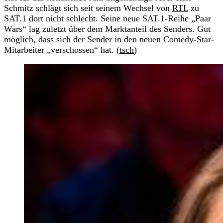
Schmitz schlägt sich seit seinem Wechsel von
RTL
zu
SAT.1 dort nicht schlecht. Seine neue SAT.1-Reihe „Paar
Wars“ lag zuletzt über dem Marktanteil des Senders. Gut
möglich, dass sich der Sender in den neuen Comedy-Star-
Mitarbeiter „verschossen“ hat. (
tsch
)