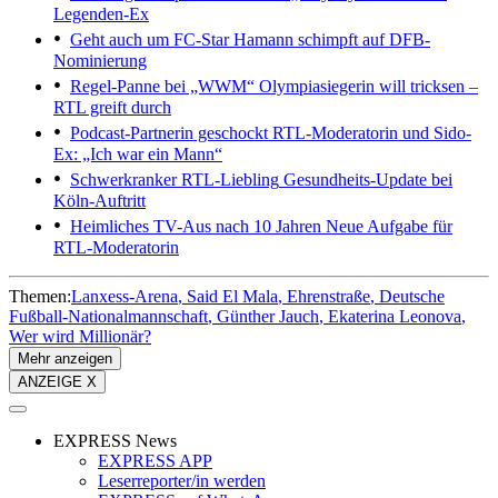
Legenden-Ex
Geht auch um FC-Star
Hamann schimpft auf DFB-
Nominierung
Regel-Panne bei „WWM“
Olympiasiegerin will tricksen –
RTL greift durch
Podcast-Partnerin geschockt
RTL-Moderatorin und Sido-
Ex: „Ich war ein Mann“
Schwerkranker RTL-Liebling
Gesundheits-Update bei
Köln-Auftritt
Heimliches TV-Aus nach 10 Jahren
Neue Aufgabe für
RTL-Moderatorin
Themen:
Lanxess-Arena
Said El Mala
Ehrenstraße
Deutsche
Fußball-Nationalmannschaft
Günther Jauch
Ekaterina Leonova
Wer wird Millionär?
Mehr anzeigen
ANZEIGE X
EXPRESS News
EXPRESS APP
Leserreporter/in werden