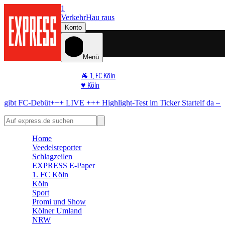
1
Verkehr
Hau raus
Konto
Menü
🐐 1. FC Köln
♥️ Köln
⭐ Promi
Debüt
+++ LIVE +++
Highlight-Test im Ticker
Startelf da – WM-Star g
🏆 Sport
🛒 Shoppingwelt
🧩 Spiele
Home
Veedelsreporter
Schlagzeilen
EXPRESS E-Paper
1. FC Köln
Köln
Sport
Promi und Show
Kölner Umland
NRW