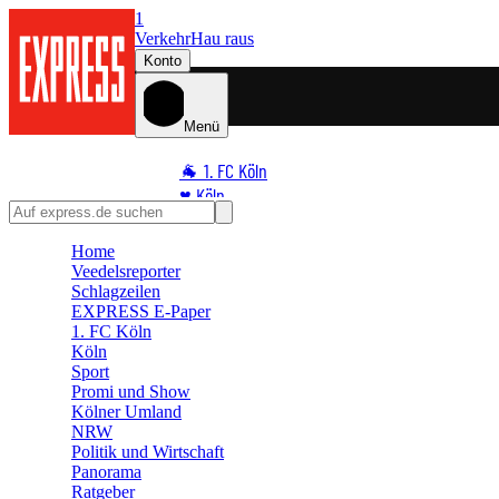
1
Verkehr
Hau raus
Konto
Menü
🐐 1. FC Köln
♥️ Köln
⭐ Promi
Home
🏆 Sport
Veedelsreporter
🛒 Shoppingwelt
Schlagzeilen
🧩 Spiele
EXPRESS E-Paper
1. FC Köln
Köln
Sport
Promi und Show
Kölner Umland
NRW
Politik und Wirtschaft
Panorama
Ratgeber