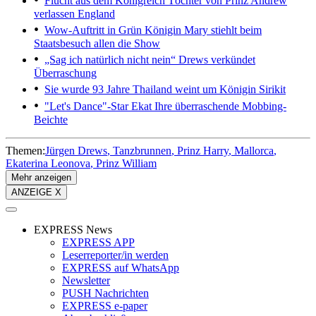
Flucht aus dem Königreich
Töchter von Prinz Andrew
verlassen England
Wow-Auftritt in Grün
Königin Mary stiehlt beim
Staatsbesuch allen die Show
„Sag ich natürlich nicht nein“
Drews verkündet
Überraschung
Sie wurde 93 Jahre
Thailand weint um Königin Sirikit
"Let's Dance"-Star Ekat
Ihre überraschende Mobbing-
Beichte
Themen:
Jürgen Drews
Tanzbrunnen
Prinz Harry
Mallorca
Ekaterina Leonova
Prinz William
Mehr anzeigen
ANZEIGE X
EXPRESS News
EXPRESS APP
Leserreporter/in werden
EXPRESS auf WhatsApp
Newsletter
PUSH Nachrichten
EXPRESS e-paper