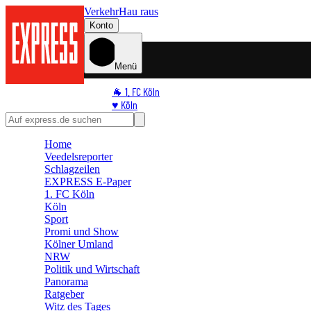
Verkehr
Hau raus
Konto
Menü
🐐 1. FC Köln
♥️ Köln
⭐ Promi
🏆 Sport
Home
🛒 Shoppingwelt
Veedelsreporter
🧩 Spiele
Schlagzeilen
EXPRESS E-Paper
1. FC Köln
Köln
Sport
Promi und Show
Kölner Umland
NRW
Politik und Wirtschaft
Panorama
Ratgeber
Witz des Tages