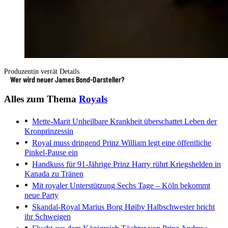
Produzentin verrät Details
Wer wird neuer James Bond-Darsteller?
Alles zum Thema
Royals
Mette-Marit
Unheilbare Krankheit überschattet Leben der
Kronprinzessin
Royal muss dringend
Prinz William legt eine öffentliche
Pinkel-Pause ein
Handkuss für 91-Jährige
Prinz Harry rührt Kriegshelden in
Kanada zu Tränen
Mit royaler Unterstützung
Sechs Tage – Köln bekommt
neue Party
Skandal-Royal Marius Borg Høiby
Halbschwester bricht
ihr Schweigen