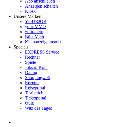
Abo abschließen
Anzeigen schalten
Kiosk
Unsere Marken
YOURJOB
yourIMMO
wirtrauern
Bütz Mich
Kleinanzeigenmarkt
Specials
EXPRESS Service
Rechner
Spiele
Jobs in Köln
Dating
Shoppingwelt
Rezepte
Reiseportal
Testberichte
Ticketportal
Quiz
Witz des Tages