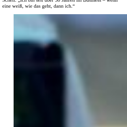
Schell. „Ich bin seit über 30 Jahren im Business – wenn
eine weiß, wie das geht, dann ich.“