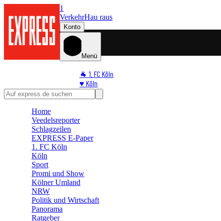
1
Verkehr
Hau raus
Konto
Menü
🐐 1. FC Köln
♥️ Köln
⭐ Promi
🏆 Sport
Home
🛒 Shoppingwelt
Veedelsreporter
🧩 Spiele
Schlagzeilen
EXPRESS E-Paper
1. FC Köln
Köln
Sport
Promi und Show
Kölner Umland
NRW
Politik und Wirtschaft
Panorama
Ratgeber