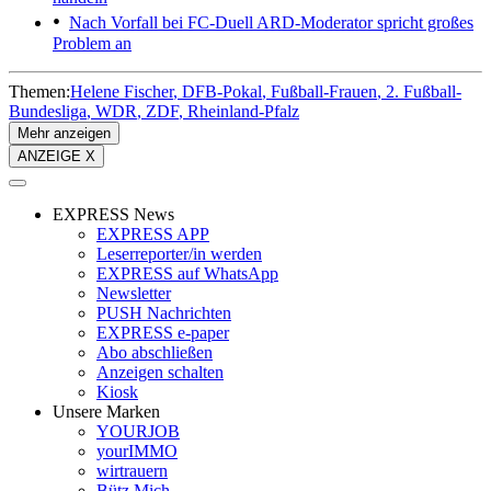
Nach Vorfall bei FC-Duell
ARD-Moderator spricht großes
Problem an
Themen:
Helene Fischer
DFB-Pokal
Fußball-Frauen
2. Fußball-
Bundesliga
WDR
ZDF
Rheinland-Pfalz
Mehr anzeigen
ANZEIGE X
EXPRESS News
EXPRESS APP
Leserreporter/in werden
EXPRESS auf WhatsApp
Newsletter
PUSH Nachrichten
EXPRESS e-paper
Abo abschließen
Anzeigen schalten
Kiosk
Unsere Marken
YOURJOB
yourIMMO
wirtrauern
Bütz Mich