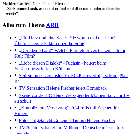
Mathieu Carrière über Tochter Elena
„Sie kümmert sich, wo ich älter und schlaffer und müder und seniler
werde“
Alles zum Thema
ARD
„Ein Herz und eine Seele“
Sie waren mal ein Paar!
Überraschende Fakten über die Serie
„Der kleine Lord“
Welche Filmfehler verstecken sich im
Kult-Film?
„Liebe diesen Dialekt“
»Füchsin« heuert beim
Verfassungsschutz in Köln an
Seit Sommer vereinslos
Ex-FC-Profi verfolgt schon „Plan
B“
TV-Sensation
Helene Fischer feiert Comeback
Szene vor der FC-Bank
Vielsagender Moment kurz im TV
zu sehen
„Komplizierte Verletzung“
FC-Profis mit Zeichen für
Hübers
Fotos aufgetaucht
Geheim-Plan um Helene Fischer
TV-Sender schaltet um
Millionen Deutsche müssen jetzt
handeln