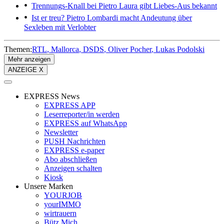
Trennungs-Knall bei Pietro
Laura gibt Liebes-Aus bekannt
Ist er treu?
Pietro Lombardi macht Andeutung über
Sexleben mit Verlobter
Themen:
RTL
Mallorca
DSDS
Oliver Pocher
Lukas Podolski
Mehr anzeigen
ANZEIGE X
EXPRESS News
EXPRESS APP
Leserreporter/in werden
EXPRESS auf WhatsApp
Newsletter
PUSH Nachrichten
EXPRESS e-paper
Abo abschließen
Anzeigen schalten
Kiosk
Unsere Marken
YOURJOB
yourIMMO
wirtrauern
Bütz Mich