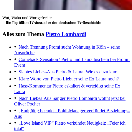
Wut, Wahn und Wortgefechte
Die 11 größten TV-Ausraster der deutschen TV-Geschichte
Alles zum Thema
Pietro Lombardi
Nach Trennung
Promi sucht Wohnung in Köln – seine
Ansprüche
Comeback-Sensation?
Pietro und Laura tuscheln bei Promi-
Event
Siebtes Liebes-Aus
Pietro & Laura: Wie es dazu kam
Klare Worte von Pietro
Liebt er seine Ex Laura noch?
Hass-Kommentar
Pietro eskaliert & verteidigt seine Ex
Laura
Nach Liebes-Aus
Sänger Pietro Lombardi wohnt jetzt bei
Oliver Pocher
„Endgültig beendet“
Poldi-Manager verkündet Beziehungs-
Aus
„Love Island VIP“
Pietro verkündet Neuigkeit: „Feier ich
total“