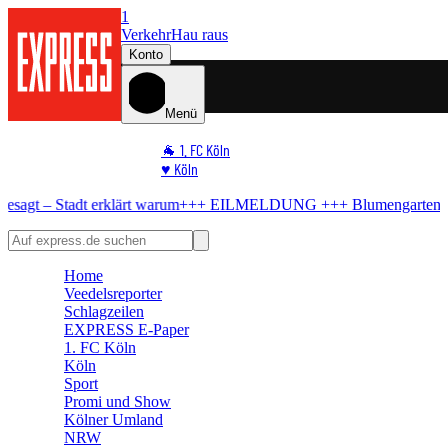
1
Verkehr
Hau raus
Konto
Menü
🐐 1. FC Köln
♥️ Köln
⭐ Promi
lärt warum
+++ EILMELDUNG +++
Blumengarten auf der Venloer
Ko
🏆 Sport
🛒 Shoppingwelt
🧩 Spiele
Home
Veedelsreporter
Schlagzeilen
EXPRESS E-Paper
1. FC Köln
Köln
Sport
Promi und Show
Kölner Umland
NRW