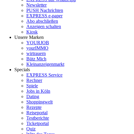
Newsletter
PUSH Nachrichten
EXPRESS e-paper
Abo abschließen
Anzeigen schalten
Kiosk
Unsere Marken
YOURJOB
yourIMMO
wirtrauern
Bütz Mich
Kleinanzeigenmarkt
Specials
EXPRESS Service
Rechner
Spiele
Jobs in Köln
Dating
Shoppingwelt
Rezepte
Reiseportal
Testberichte
Ticketportal
Quiz