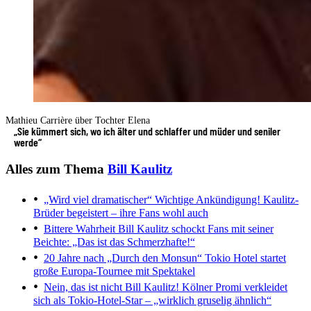
Mathieu Carrière über Tochter Elena
„Sie kümmert sich, wo ich älter und schlaffer und müder und seniler
werde“
Alles zum Thema
Bill Kaulitz
„Wird viel dramatischer“
Wichtige Ankündigung! Kaulitz-
Brüder begeistert – ihre Fans wohl auch
Bittere Wahrheit
Bill Kaulitz schockt Fans mit seiner
Beichte: „Das ist das Schmerzhafte!“
20 Jahre nach „Durch den Monsun“
Tokio Hotel startet
große Europa-Tournee mit Spektakel
Nein, das ist nicht Bill Kaulitz!
Kölner Promi verkleidet
sich als Tokio-Hotel-Star – „wirklich gruselig ähnlich“