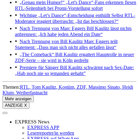
„Genau mein Humor!“
„Let's Dance“-Fans erkennen fiesen
RTL-Seitenhieb bei Promi-Vorstellung sofort
Wichtige „Let’s Dance“-Entscheidung enthüllt
Selbst RTL-
Moderator reagiert überrascht: „Ist das beschlossen?“
Nach Trennung von Marc Eggers
Bill Kaulitz lässt nichts
anbrennen: „Ich habe jeden Abend ein Date“
Nach Trennung von Bill Kaulitz
Marc Eggers teilt
Statement: „Dass man sich nicht alles gefallen lässt“
„The Comeback“
Bill Kaulitz ergattert Hauptrolle in neuer
ZDF-Serie – sie wird in Köln gedreht
Premiere für Sänger
Bill Kaulitz schwärmt nach Sex-Date:
„Hab noch nie so jemanden gehabt”
Themen:
RTL
Tom Kaulitz
Kostüm
ZDF
Massimo Sinato
Heidi
Klum
Weiberfastnacht
Mehr anzeigen
ANZEIGE X
EXPRESS News
EXPRESS APP
Leserreporter/in werden
EXPRESS auf WhatsApp