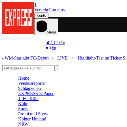
1
Verkehr
Hau raus
Konto
Menü
🐐 1. FC Köln
♥️ Köln
⭐ Promi
ar gibt FC-Debüt
+++ LIVE +++
Highlight-Test im Ticker
Startelf da 
🏆 Sport
🛒 Shoppingwelt
🧩 Spiele
Home
Veedelsreporter
Schlagzeilen
EXPRESS E-Paper
1. FC Köln
Köln
Sport
Promi und Show
Kölner Umland
NRW