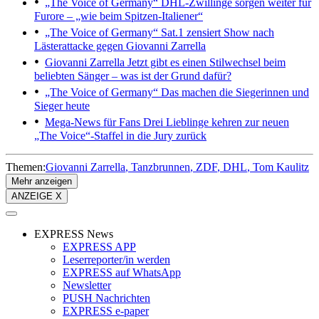
„The Voice of Germany“
DHL-Zwillinge sorgen weiter für
Furore – „wie beim Spitzen-Italiener“
„The Voice of Germany“
Sat.1 zensiert Show nach
Lästerattacke gegen Giovanni Zarrella
Giovanni Zarrella
Jetzt gibt es einen Stilwechsel beim
beliebten Sänger – was ist der Grund dafür?
„The Voice of Germany“
Das machen die Siegerinnen und
Sieger heute
Mega-News für Fans
Drei Lieblinge kehren zur neuen
„The Voice“-Staffel in die Jury zurück
Themen:
Giovanni Zarrella
Tanzbrunnen
ZDF
DHL
Tom Kaulitz
Mehr anzeigen
ANZEIGE X
EXPRESS News
EXPRESS APP
Leserreporter/in werden
EXPRESS auf WhatsApp
Newsletter
PUSH Nachrichten
EXPRESS e-paper