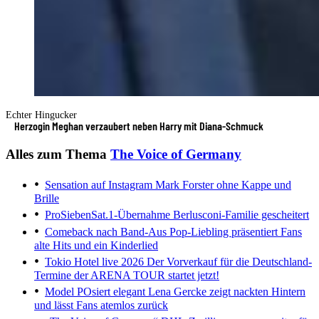
Echter Hingucker
Herzogin Meghan verzaubert neben Harry mit Diana-Schmuck
Alles zum Thema
The Voice of Germany
Sensation auf Instagram
Mark Forster ohne Kappe und
Brille
ProSiebenSat.1-Übernahme
Berlusconi-Familie gescheitert
Comeback nach Band-Aus
Pop-Liebling präsentiert Fans
alte Hits und ein Kinderlied
Tokio Hotel live 2026
Der Vorverkauf für die Deutschland-
Termine der ARENA TOUR startet jetzt!
Model POsiert elegant
Lena Gercke zeigt nackten Hintern
und lässt Fans atemlos zurück