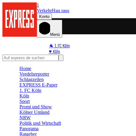
1
Verkehr
Hau raus
Konto
Menü
🐐 1. FC Köln
♥️ Köln
⭐ Promi
🏆 Sport
Home
🛒 Shoppingwelt
Veedelsreporter
🧩 Spiele
Schlagzeilen
EXPRESS E-Paper
1. FC Köln
Köln
Sport
Promi und Show
Kölner Umland
NRW
Politik und Wirtschaft
Panorama
Ratgeber