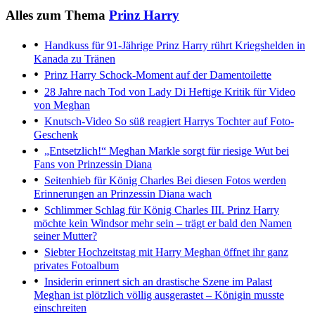
Alles zum Thema
Prinz Harry
Handkuss für 91-Jährige
Prinz Harry rührt Kriegshelden in
Kanada zu Tränen
Prinz Harry
Schock-Moment auf der Damentoilette
28 Jahre nach Tod von Lady Di
Heftige Kritik für Video
von Meghan
Knutsch-Video
So süß reagiert Harrys Tochter auf Foto-
Geschenk
„Entsetzlich!“
Meghan Markle sorgt für riesige Wut bei
Fans von Prinzessin Diana
Seitenhieb für König Charles
Bei diesen Fotos werden
Erinnerungen an Prinzessin Diana wach
Schlimmer Schlag für König Charles III.
Prinz Harry
möchte kein Windsor mehr sein – trägt er bald den Namen
seiner Mutter?
Siebter Hochzeitstag mit Harry
Meghan öffnet ihr ganz
privates Fotoalbum
Insiderin erinnert sich an drastische Szene im Palast
Meghan ist plötzlich völlig ausgerastet – Königin musste
einschreiten