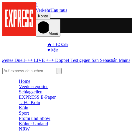
1
Verkehr
Hau raus
Konto
Menü
🐐 1. FC Köln
♥️ Köln
⭐ Promi
+
Doppel-Test gegen San Sebastián
Maina und ein Youngster: FC gewin
🏆 Sport
🛒 Shoppingwelt
🧩 Spiele
Home
Veedelsreporter
Schlagzeilen
EXPRESS E-Paper
1. FC Köln
Köln
Sport
Promi und Show
Kölner Umland
NRW