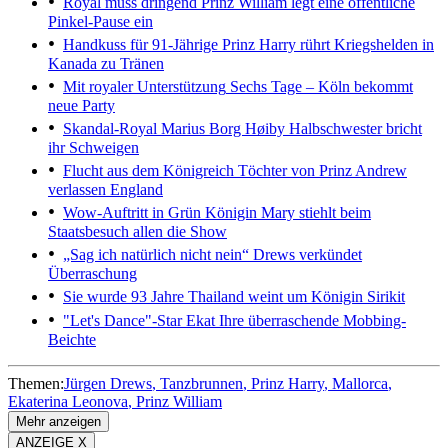
Royal muss dringend
Prinz William legt eine öffentliche
Pinkel-Pause ein
Handkuss für 91-Jährige
Prinz Harry rührt Kriegshelden in
Kanada zu Tränen
Mit royaler Unterstützung
Sechs Tage – Köln bekommt
neue Party
Skandal-Royal Marius Borg Høiby
Halbschwester bricht
ihr Schweigen
Flucht aus dem Königreich
Töchter von Prinz Andrew
verlassen England
Wow-Auftritt in Grün
Königin Mary stiehlt beim
Staatsbesuch allen die Show
„Sag ich natürlich nicht nein“
Drews verkündet
Überraschung
Sie wurde 93 Jahre
Thailand weint um Königin Sirikit
"Let's Dance"-Star Ekat
Ihre überraschende Mobbing-
Beichte
Themen:
Jürgen Drews
Tanzbrunnen
Prinz Harry
Mallorca
Ekaterina Leonova
Prinz William
Mehr anzeigen
ANZEIGE X