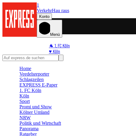
1
Verkehr
Hau raus
Konto
Menü
🐐 1. FC Köln
♥️ Köln
⭐ Promi
🏆 Sport
Home
🛒 Shoppingwelt
Veedelsreporter
🧩 Spiele
Schlagzeilen
EXPRESS E-Paper
1. FC Köln
Köln
Sport
Promi und Show
Kölner Umland
NRW
Politik und Wirtschaft
Panorama
Ratgeber