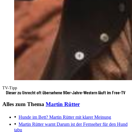
TV-Tipp
Dieser zu Unrecht oft übersehene 90er-Jahre-Western läuft im Free-TV
Alles zum Thema
Martin Rütter
Hunde im Bett?
Martin Rütter mit klarer Meinung
Martin Rütter warnt
Darum ist der Fernseher für den Hund
tabu