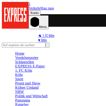
1
Verkehr
Hau raus
Konto
Menü
🐐 1. FC Köln
♥️ Köln
⭐ Promi
🏆 Sport
Home
🛒 Shoppingwelt
Veedelsreporter
🧩 Spiele
Schlagzeilen
EXPRESS E-Paper
1. FC Köln
Köln
Sport
Promi und Show
Kölner Umland
NRW
Politik und Wirtschaft
Panorama
Ratgeber