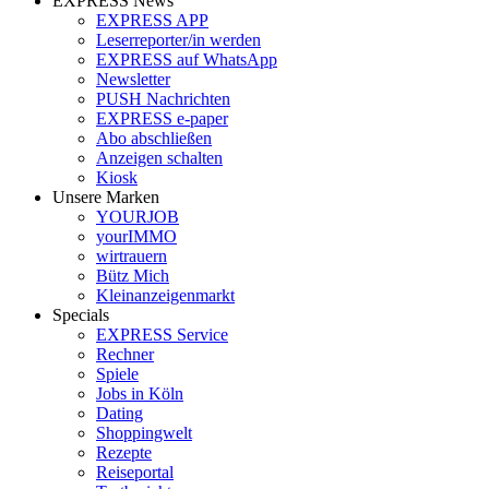
EXPRESS News
EXPRESS APP
Leserreporter/in werden
EXPRESS auf WhatsApp
Newsletter
PUSH Nachrichten
EXPRESS e-paper
Abo abschließen
Anzeigen schalten
Kiosk
Unsere Marken
YOURJOB
yourIMMO
wirtrauern
Bütz Mich
Kleinanzeigenmarkt
Specials
EXPRESS Service
Rechner
Spiele
Jobs in Köln
Dating
Shoppingwelt
Rezepte
Reiseportal