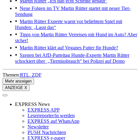
Martin Rütter
„Ich hab echt Scheiße gebaut“
Neue Folgen im TV
Martin Rütter startet mit neuer Tier-
Sendung
Martin Rütter
Experte warnt vor beliebtem Spiel mit
Hunden: „Lasst das“
Tipps von Martin Rütter
Verreisen mit Hund im Auto? Aber
sicher!
Martin Rütter klärt auf
Veganes Futter für Hunde?
Szenen bei AfD-Parteitag
Hunde-Experte Martin Rütter
schockiert über „Tiermissbrauch“ bei Polizei auf Demo
Themen:
RTL
ZDF
Mehr anzeigen
ANZEIGE X
EXPRESS News
EXPRESS APP
Leserreporter/in werden
EXPRESS auf WhatsApp
Newsletter
PUSH Nachrichten
EXPRESS e-paper