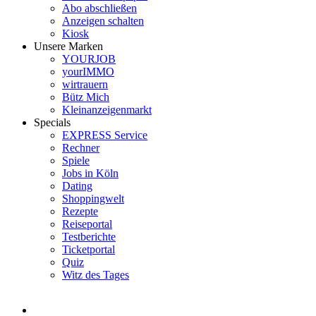
Abo abschließen
Anzeigen schalten
Kiosk
Unsere Marken
YOURJOB
yourIMMO
wirtrauern
Bütz Mich
Kleinanzeigenmarkt
Specials
EXPRESS Service
Rechner
Spiele
Jobs in Köln
Dating
Shoppingwelt
Rezepte
Reiseportal
Testberichte
Ticketportal
Quiz
Witz des Tages