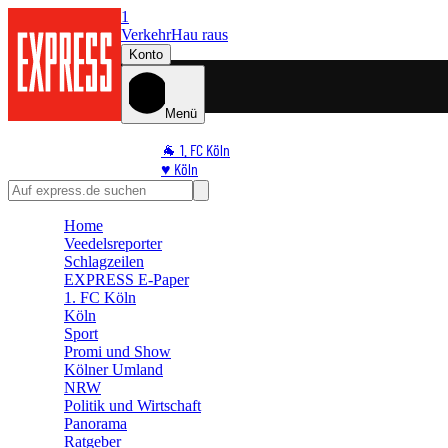
1
Verkehr
Hau raus
Konto
Menü
🐐 1. FC Köln
♥️ Köln
⭐ Promi
🏆 Sport
Home
🛒 Shoppingwelt
Veedelsreporter
🧩 Spiele
Schlagzeilen
EXPRESS E-Paper
1. FC Köln
Köln
Sport
Promi und Show
Kölner Umland
NRW
Politik und Wirtschaft
Panorama
Ratgeber