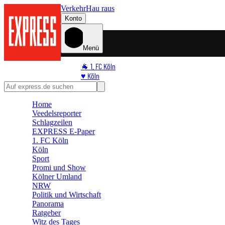
Verkehr
Hau raus
Konto
Menü
🐐 1. FC Köln
♥️ Köln
⭐ Promi
🏆 Sport
Home
🛒 Shoppingwelt
Veedelsreporter
🧩 Spiele
Schlagzeilen
EXPRESS E-Paper
1. FC Köln
Köln
Sport
Promi und Show
Kölner Umland
NRW
Politik und Wirtschaft
Panorama
Ratgeber
Witz des Tages