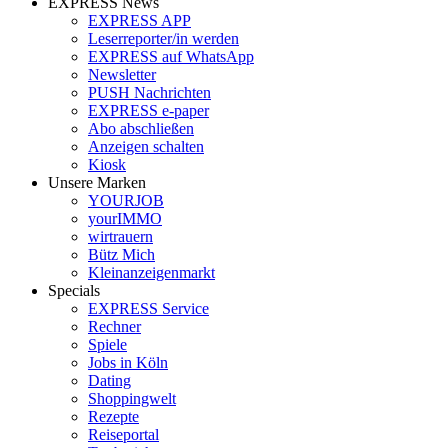
EXPRESS News
EXPRESS APP
Leserreporter/in werden
EXPRESS auf WhatsApp
Newsletter
PUSH Nachrichten
EXPRESS e-paper
Abo abschließen
Anzeigen schalten
Kiosk
Unsere Marken
YOURJOB
yourIMMO
wirtrauern
Bütz Mich
Kleinanzeigenmarkt
Specials
EXPRESS Service
Rechner
Spiele
Jobs in Köln
Dating
Shoppingwelt
Rezepte
Reiseportal