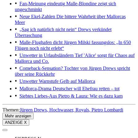
Fan-Meinung eindeutig
Malle-Blondine zeigt sich
ungeschminkt
Neue Ekel-Zahlen
Die bittere Wahrheit über Mallorcas
Meer
„Sag ich natürlich nicht nein“
Drews verkündet
Überraschung
Malle-Flughafen dicht
Jürgen Milski fassungslos: „In 650
Flügen noch nicht erlebt“
Unwetter in Urlaubsländern
Tief 'Alice' sorgt für Chaos auf
Mallorca und Co.
Comeback-Sensation?
Tochter von Jürgen Drews spricht
über seine Rückkehr
Unwetter
Warnstufe Gelb auf Mallorca
Mallorca-Drama
Deutscher will Ehefrau retten – tot
Siebtes Liebes-Aus
Pietro & Laura: Wie es dazu kam
Themen:
Jürgen Drews
Hochwasser
Royals
Pietro Lombardi
Mehr anzeigen
ANZEIGE X