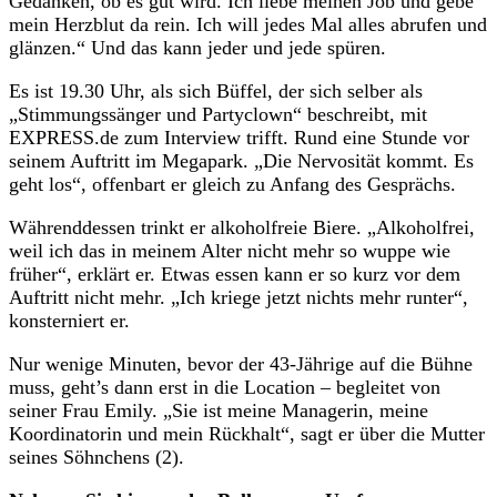
Gedanken, ob es gut wird. Ich liebe meinen Job und gebe
mein Herzblut da rein. Ich will jedes Mal alles abrufen und
glänzen.“ Und das kann jeder und jede spüren.
Es ist 19.30 Uhr, als sich Büffel, der sich selber als
„Stimmungssänger und Partyclown“ beschreibt, mit
EXPRESS.de zum Interview trifft. Rund eine Stunde vor
seinem Auftritt im Megapark. „Die Nervosität kommt. Es
geht los“, offenbart er gleich zu Anfang des Gesprächs.
Währenddessen trinkt er alkoholfreie Biere. „Alkoholfrei,
weil ich das in meinem Alter nicht mehr so wuppe wie
früher“, erklärt er. Etwas essen kann er so kurz vor dem
Auftritt nicht mehr. „Ich kriege jetzt nichts mehr runter“,
konsterniert er.
Nur wenige Minuten, bevor der 43-Jährige auf die Bühne
muss, geht’s dann erst in die Location – begleitet von
seiner Frau Emily. „Sie ist meine Managerin, meine
Koordinatorin und mein Rückhalt“, sagt er über die Mutter
seines Söhnchens (2).