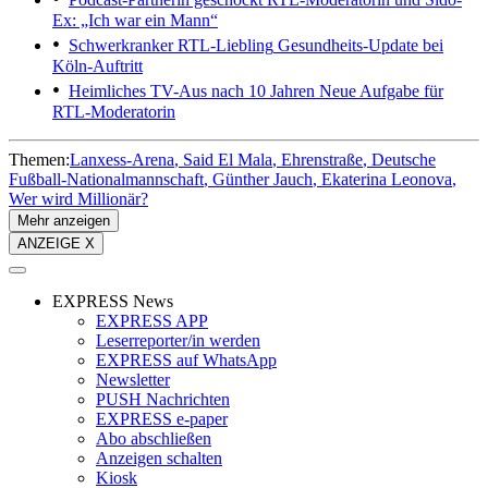
Ex: „Ich war ein Mann“
Schwerkranker RTL-Liebling
Gesundheits-Update bei
Köln-Auftritt
Heimliches TV-Aus nach 10 Jahren
Neue Aufgabe für
RTL-Moderatorin
Themen:
Lanxess-Arena
Said El Mala
Ehrenstraße
Deutsche
Fußball-Nationalmannschaft
Günther Jauch
Ekaterina Leonova
Wer wird Millionär?
Mehr anzeigen
ANZEIGE X
EXPRESS News
EXPRESS APP
Leserreporter/in werden
EXPRESS auf WhatsApp
Newsletter
PUSH Nachrichten
EXPRESS e-paper
Abo abschließen
Anzeigen schalten
Kiosk