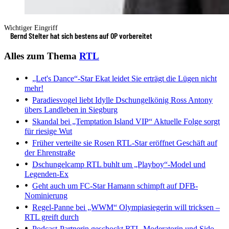
Wichtiger Eingriff
Bernd Stelter hat sich bestens auf OP vorbereitet
Alles zum Thema
RTL
„Let's Dance“-Star Ekat leidet
Sie erträgt die Lügen nicht
mehr!
Paradiesvogel liebt Idylle
Dschungelkönig Ross Antony
übers Landleben in Siegburg
Skandal bei „Temptation Island VIP“
Aktuelle Folge sorgt
für riesige Wut
Früher verteilte sie Rosen
RTL-Star eröffnet Geschäft auf
der Ehrenstraße
Dschungelcamp
RTL buhlt um „Playboy“-Model und
Legenden-Ex
Geht auch um FC-Star
Hamann schimpft auf DFB-
Nominierung
Regel-Panne bei „WWM“
Olympiasiegerin will tricksen –
RTL greift durch
Podcast-Partnerin geschockt
RTL-Moderatorin und Sido-