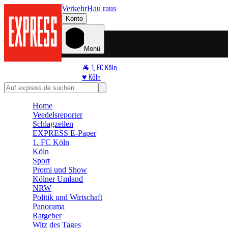
Verkehr
Hau raus
Konto
Menü
🐐 1. FC Köln
♥️ Köln
⭐ Promi
🏆 Sport
Home
🛒 Shoppingwelt
Veedelsreporter
🧩 Spiele
Schlagzeilen
EXPRESS E-Paper
1. FC Köln
Köln
Sport
Promi und Show
Kölner Umland
NRW
Politik und Wirtschaft
Panorama
Ratgeber
Witz des Tages