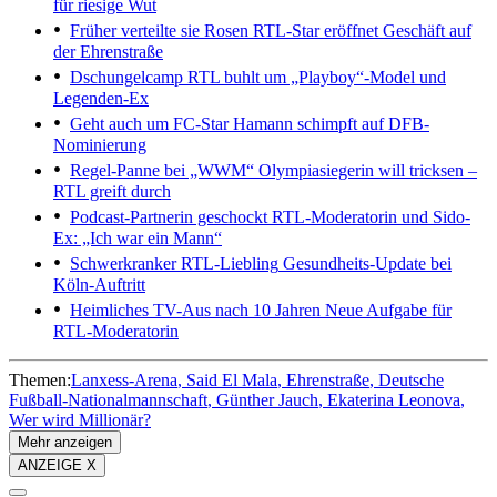
für riesige Wut
Früher verteilte sie Rosen
RTL-Star eröffnet Geschäft auf
der Ehrenstraße
Dschungelcamp
RTL buhlt um „Playboy“-Model und
Legenden-Ex
Geht auch um FC-Star
Hamann schimpft auf DFB-
Nominierung
Regel-Panne bei „WWM“
Olympiasiegerin will tricksen –
RTL greift durch
Podcast-Partnerin geschockt
RTL-Moderatorin und Sido-
Ex: „Ich war ein Mann“
Schwerkranker RTL-Liebling
Gesundheits-Update bei
Köln-Auftritt
Heimliches TV-Aus nach 10 Jahren
Neue Aufgabe für
RTL-Moderatorin
Themen:
Lanxess-Arena
Said El Mala
Ehrenstraße
Deutsche
Fußball-Nationalmannschaft
Günther Jauch
Ekaterina Leonova
Wer wird Millionär?
Mehr anzeigen
ANZEIGE X