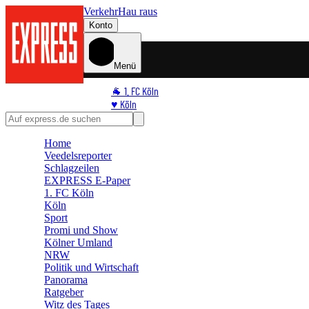
Verkehr
Hau raus
Konto
Menü
🐐 1. FC Köln
♥️ Köln
⭐ Promi
🏆 Sport
Home
🛒 Shoppingwelt
Veedelsreporter
🧩 Spiele
Schlagzeilen
EXPRESS E-Paper
1. FC Köln
Köln
Sport
Promi und Show
Kölner Umland
NRW
Politik und Wirtschaft
Panorama
Ratgeber
Witz des Tages