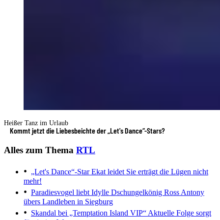
Heißer Tanz im Urlaub
Kommt jetzt die Liebesbeichte der „Let's Dance“-Stars?
Alles zum Thema
RTL
„Let's Dance“-Star Ekat leidet
Sie erträgt die Lügen nicht
mehr!
Paradiesvogel liebt Idylle
Dschungelkönig Ross Antony
übers Landleben in Siegburg
Skandal bei „Temptation Island VIP“
Aktuelle Folge sorgt