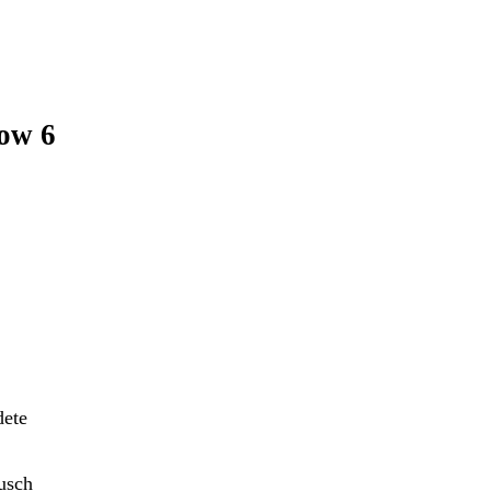
how 6
dete
ausch