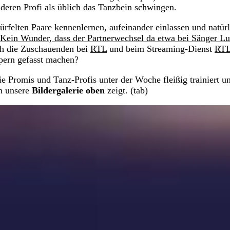
nderen Profi als üblich das Tanzbein schwingen.
felten Paare kennenlernen, aufeinander einlassen und natürl
Kein Wunder, dass der Partnerwechsel da etwa bei Sänger Lu
h die Zuschauenden bei
RTL
und beim Streaming-Dienst
RT
lpern gefasst machen?
ie Promis und Tanz-Profis unter der Woche fleißig trainiert u
in unsere
Bildergalerie oben
zeigt. (tab)