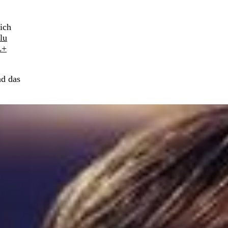
ich
lu
L+
nd das