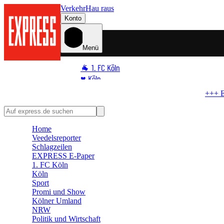
Verkehr
Hau raus
Konto
Menü
🐐 1. FC Köln
♥️ Köln
⭐ Promi
+++ EILMELDUNG +++
Zoff um Außen
🏆 Sport
🛒 Shoppingwelt
Home
🧩 Spiele
Veedelsreporter
Schlagzeilen
EXPRESS E-Paper
1. FC Köln
Köln
Sport
Promi und Show
Kölner Umland
NRW
Politik und Wirtschaft