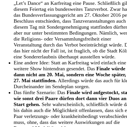
„Let’s Dance“ an Karfreitag eine Pause. Schließlich gil
diesem Feiertag ein bundesweites Tanzverbot. Zwar ha
das Bundesverfassungsgericht am 27. Oktober 2016 pe
Beschluss entschieden, dass Tanzveranstaltungen auch
diesem Tag mit Sondergenehmigung stattfinden dürfte
aber nur unter bestimmten Bedingungen. Nämlich, we
die Religions- oder Versammlungsfreiheit einer
Veranstaltung durch das Verbot beeinträchtigt würde. 
das hier nicht der Fall ist, ist fraglich, ob die Stadt Kö
eine Sondererlaubnis überhaupt ausstellen würde.
Eine andere Idee: Statt an Karfreitag wird einfach eine
weitere Show hintendran gesendet. Das
Finale würde
dann nicht am 20. Mai, sondern eine Woche später
27. Mai stattfinden.
Allerdings würde das auch für kl
Durcheinander im Sendeplan sorgen.
Das fünfte Szenario: Das
Finale wird aufgestockt, sta
wie sonst drei Paare dürfen dort dann vier Duos an
Start gehen.
Sehr wahrscheinlich, schließlich würde d
bis dahin auch die Möglichkeit offenlassen, dass sich e
Paar verletzungs- oder krankheitsbedingt verabschiede
muss, ohne, dass das weitere Auswirkungen auf die