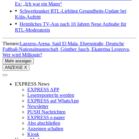
Ex: „Ich war ein Mann“
Schwerkranker RTL-Liebling
Gesundheits-Update bei
Köln-Auftritt
Heimliches TV-Aus nach 10 Jahren
Neue Aufgabe für
RTL-Moderatorin
Themen:
Lanxess-Arena
Said El Mala
Ehrenstraße
Deutsche
Fußball-Nationalmannschaft
Günther Jauch
Ekaterina Leonova
Wer wird Millionär?
Mehr anzeigen
ANZEIGE X
EXPRESS News
EXPRESS APP
Leserreporter/in werden
EXPRESS auf WhatsApp
Newsletter
PUSH Nachrichten
EXPRESS e-paper
Abo abschließen
Anzeigen schalten
Kiosk