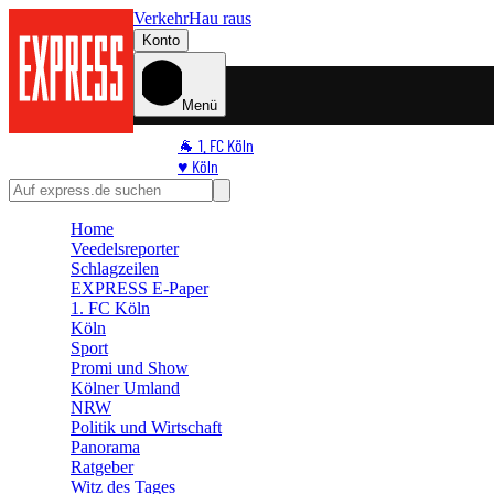
Verkehr
Hau raus
Konto
Menü
🐐 1. FC Köln
♥️ Köln
⭐ Promi
🏆 Sport
Home
🛒 Shoppingwelt
Veedelsreporter
🧩 Spiele
Schlagzeilen
EXPRESS E-Paper
1. FC Köln
Köln
Sport
Promi und Show
Kölner Umland
NRW
Politik und Wirtschaft
Panorama
Ratgeber
Witz des Tages