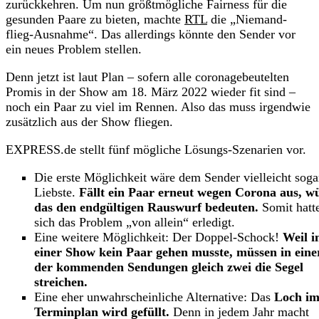
zurückkehren. Um nun größtmögliche Fairness für die
gesunden Paare zu bieten, machte
RTL
die „Niemand-
flieg-Ausnahme“. Das allerdings könnte den Sender vor
ein neues Problem stellen.
Denn jetzt ist laut Plan – sofern alle coronagebeutelten
Promis in der Show am 18. März 2022 wieder fit sind –
noch ein Paar zu viel im Rennen. Also das muss irgendwie
zusätzlich aus der Show fliegen.
EXPRESS.de stellt fünf mögliche Lösungs-Szenarien vor.
Die erste Möglichkeit wäre dem Sender vielleicht soga
Liebste.
Fällt ein Paar erneut wegen Corona aus, w
das den endgültigen Rauswurf bedeuten.
Somit hatt
sich das Problem „von allein“ erledigt.
Eine weitere Möglichkeit: Der Doppel-Schock!
Weil i
einer Show kein Paar gehen musste, müssen in eine
der kommenden Sendungen gleich zwei die Segel
streichen.
Eine eher unwahrscheinliche Alternative: Das
Loch i
Terminplan wird gefüllt.
Denn in jedem Jahr macht