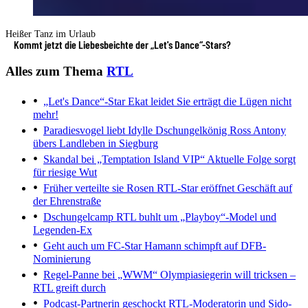
Heißer Tanz im Urlaub
Kommt jetzt die Liebesbeichte der „Let's Dance“-Stars?
Alles zum Thema
RTL
„Let's Dance“-Star Ekat leidet
Sie erträgt die Lügen nicht
mehr!
Paradiesvogel liebt Idylle
Dschungelkönig Ross Antony
übers Landleben in Siegburg
Skandal bei „Temptation Island VIP“
Aktuelle Folge sorgt
für riesige Wut
Früher verteilte sie Rosen
RTL-Star eröffnet Geschäft auf
der Ehrenstraße
Dschungelcamp
RTL buhlt um „Playboy“-Model und
Legenden-Ex
Geht auch um FC-Star
Hamann schimpft auf DFB-
Nominierung
Regel-Panne bei „WWM“
Olympiasiegerin will tricksen –
RTL greift durch
Podcast-Partnerin geschockt
RTL-Moderatorin und Sido-