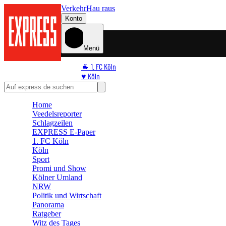
Verkehr
Hau raus
Konto
Menü
🐐 1. FC Köln
♥️ Köln
⭐ Promi
🏆 Sport
Home
🛒 Shoppingwelt
Veedelsreporter
🧩 Spiele
Schlagzeilen
EXPRESS E-Paper
1. FC Köln
Köln
Sport
Promi und Show
Kölner Umland
NRW
Politik und Wirtschaft
Panorama
Ratgeber
Witz des Tages