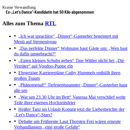
Krasse Verwandlung
Ex-„Let’s Dance“-Kandidatin hat 50 Kilo abgenommen
Alles zum Thema
RTL
„Ich war sprachlos“
„Dinner“-Gastgeber begeistert mit
Menü auf Sterneniveau
„Das perfekte Dinner“
Wohnung haut Gäste um: „Wen hast
du dafür umgebracht?“
„Einen kleinen Schubs geben“
Tine Wittler sticht bei „Die
Verräter“ auf Voodoo-Puppe ein
Ehrgeizige Karrierepläne
Cathy Hummels enthüllt ihren
großen Traum
„Phänomenal!“
Tiefenentspannter „Dinner“-Gastgeber haut
alle um
„War um 23.30 Uhr im Bett“
Vanessa Mai verschlief weite
Teile ihrer eigenen Hochzeitsfeier
Heißer Tanz im Urlaub
Kommt jetzt die Liebesbeichte der
„Let's Dance“-Stars?
Debatte um Frührente
Laut Thorsten Frei wären erneute
Verhandlungen „eine große Gefahr“