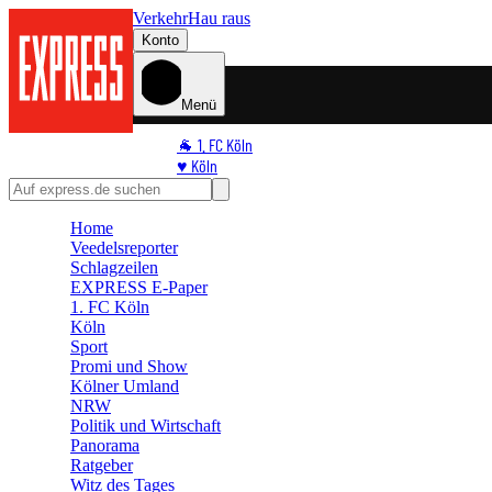
Verkehr
Hau raus
Konto
Menü
🐐 1. FC Köln
♥️ Köln
⭐ Promi
🏆 Sport
Home
🛒 Shoppingwelt
Veedelsreporter
🧩 Spiele
Schlagzeilen
EXPRESS E-Paper
1. FC Köln
Köln
Sport
Promi und Show
Kölner Umland
NRW
Politik und Wirtschaft
Panorama
Ratgeber
Witz des Tages