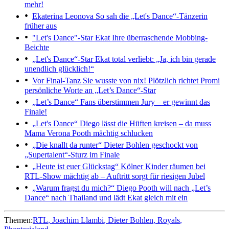
mehr!
Ekaterina Leonova
So sah die „Let's Dance“-Tänzerin
früher aus
"Let's Dance"-Star Ekat
Ihre überraschende Mobbing-
Beichte
„Let's Dance“-Star
Ekat total verliebt: „Ja, ich bin gerade
unendlich glücklich!“
Vor Final-Tanz
Sie wusste von nix! Plötzlich richtet Promi
persönliche Worte an „Let’s Dance“-Star
„Let’s Dance“
Fans überstimmen Jury – er gewinnt das
Finale!
„Let's Dance“
Diego lässt die Hüften kreisen – da muss
Mama Verona Pooth mächtig schlucken
„Die knallt da runter“
Dieter Bohlen geschockt von
„Supertalent“-Sturz im Finale
„Heute ist euer Glückstag“
Kölner Kinder räumen bei
RTL-Show mächtig ab – Auftritt sorgt für riesigen Jubel
„Warum fragst du mich?“
Diego Pooth will nach „Let’s
Dance“ nach Thailand und lädt Ekat gleich mit ein
Themen:
RTL
Joachim Llambi
Dieter Bohlen
Royals