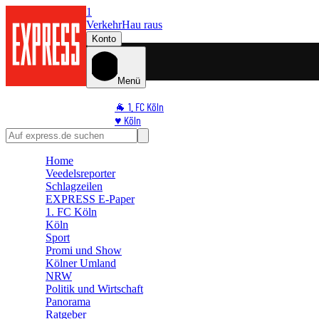
1
Verkehr
Hau raus
Konto
Menü
🐐 1. FC Köln
♥️ Köln
⭐ Promi
🏆 Sport
Home
🛒 Shoppingwelt
Veedelsreporter
🧩 Spiele
Schlagzeilen
EXPRESS E-Paper
1. FC Köln
Köln
Sport
Promi und Show
Kölner Umland
NRW
Politik und Wirtschaft
Panorama
Ratgeber