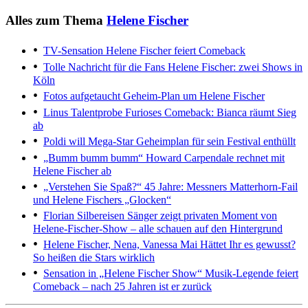
Alles zum Thema
Helene Fischer
TV-Sensation
Helene Fischer feiert Comeback
Tolle Nachricht für die Fans
Helene Fischer: zwei Shows in
Köln
Fotos aufgetaucht
Geheim-Plan um Helene Fischer
Linus Talentprobe
Furioses Comeback: Bianca räumt Sieg
ab
Poldi will Mega-Star
Geheimplan für sein Festival enthüllt
„Bumm bumm bumm“
Howard Carpendale rechnet mit
Helene Fischer ab
„Verstehen Sie Spaß?“
45 Jahre: Messners Matterhorn-Fail
und Helene Fischers „Glocken“
Florian Silbereisen
Sänger zeigt privaten Moment von
Helene-Fischer-Show – alle schauen auf den Hintergrund
Helene Fischer, Nena, Vanessa Mai
Hättet Ihr es gewusst?
So heißen die Stars wirklich
Sensation in „Helene Fischer Show“
Musik-Legende feiert
Comeback – nach 25 Jahren ist er zurück