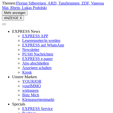
Themen:
Florian Silbereisen
ARD
Tanzbrunnen
ZDF
Vanessa
Mai
Rhein
Lukas Podolski
Mehr anzeigen
ANZEIGE X
EXPRESS News
EXPRESS APP
Leserreporter/in werden
EXPRESS auf WhatsApp
Newsletter
PUSH Nachrichten
EXPRESS e-paper
Abo abschließen
Anzeigen schalten
Kiosk
Unsere Marken
YOURJOB
yourIMMO
wirtrauern
Bütz Mich
Kleinanzeigenmarkt
Specials
EXPRESS Service