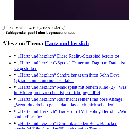
„Letzte Monate waren ganz schwierig“
Schlagerstar packt über Depressionen aus
Alles zum Thema
Hartz und herzlich
„Hartz und herzlich“
Diese Reality-Stars sind bereits tot
„Hartz und herzlich“-Special
Trauer um Dagmar: Daran ist
sie gestorben
„Hartz und herzlich“
Sandra bangt um ihren Sohn Dave
(2), sie kann kaum noch schlafen
„Hartz und herzlich“
Maik spielt mit seinem Kind (2) – was
im Hintergrund zu sehen ist, ist nicht jugendfrei
„Hartz und herzlich“
Ralf macht seiner Frau böse Ansage:
„Wenn du arbeiten gehst, dann lasse ich mich scheiden!“
„Hartz und Herzlich“
Trauer um TV-Liebling Bernd – „Wir
sind tief bestürzt“
„Hartz und herzlich“
Dominik aus den Benz-Baracken
speckt 24 Kilo ab und erfüllt sich großen Traum