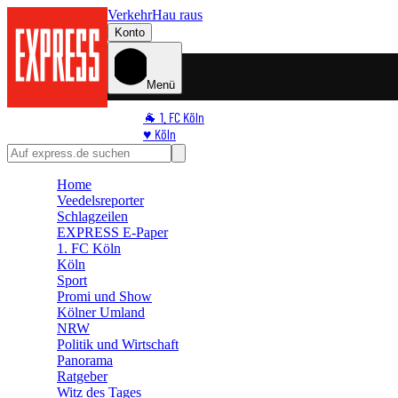
Verkehr
Hau raus
Konto
Menü
🐐 1. FC Köln
♥️ Köln
⭐ Promi
🏆 Sport
Home
🛒 Shoppingwelt
Veedelsreporter
🧩 Spiele
Schlagzeilen
EXPRESS E-Paper
1. FC Köln
Köln
Sport
Promi und Show
Kölner Umland
NRW
Politik und Wirtschaft
Panorama
Ratgeber
Witz des Tages