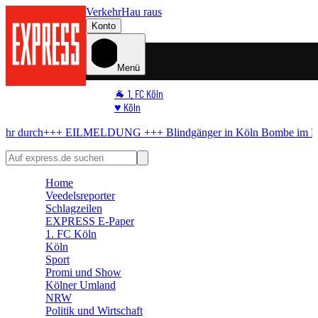
Verkehr
Hau raus
Konto
Menü
🐐 1. FC Köln
♥️ Köln
⭐ Promi
ILMELDUNG +++
Blindgänger in Köln
Bombe im Rhein! Hier kommt k
🏆 Sport
🛒 Shoppingwelt
🧩 Spiele
Home
Veedelsreporter
Schlagzeilen
EXPRESS E-Paper
1. FC Köln
Köln
Sport
Promi und Show
Kölner Umland
NRW
Politik und Wirtschaft