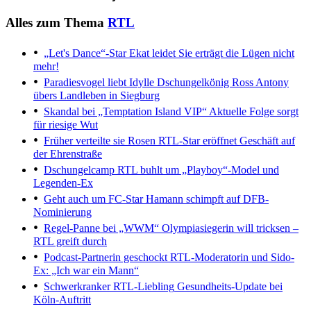
Alles zum Thema
RTL
„Let's Dance“-Star Ekat leidet
Sie erträgt die Lügen nicht
mehr!
Paradiesvogel liebt Idylle
Dschungelkönig Ross Antony
übers Landleben in Siegburg
Skandal bei „Temptation Island VIP“
Aktuelle Folge sorgt
für riesige Wut
Früher verteilte sie Rosen
RTL-Star eröffnet Geschäft auf
der Ehrenstraße
Dschungelcamp
RTL buhlt um „Playboy“-Model und
Legenden-Ex
Geht auch um FC-Star
Hamann schimpft auf DFB-
Nominierung
Regel-Panne bei „WWM“
Olympiasiegerin will tricksen –
RTL greift durch
Podcast-Partnerin geschockt
RTL-Moderatorin und Sido-
Ex: „Ich war ein Mann“
Schwerkranker RTL-Liebling
Gesundheits-Update bei
Köln-Auftritt