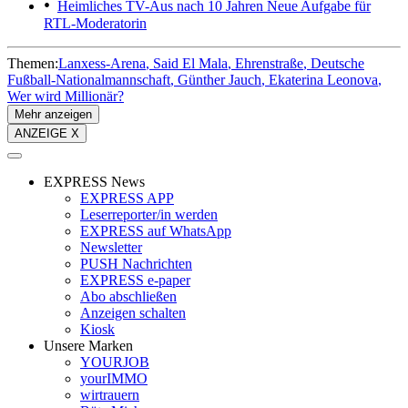
Heimliches TV-Aus nach 10 Jahren
Neue Aufgabe für
RTL-Moderatorin
Themen:
Lanxess-Arena
Said El Mala
Ehrenstraße
Deutsche
Fußball-Nationalmannschaft
Günther Jauch
Ekaterina Leonova
Wer wird Millionär?
Mehr anzeigen
ANZEIGE X
EXPRESS News
EXPRESS APP
Leserreporter/in werden
EXPRESS auf WhatsApp
Newsletter
PUSH Nachrichten
EXPRESS e-paper
Abo abschließen
Anzeigen schalten
Kiosk
Unsere Marken
YOURJOB
yourIMMO
wirtrauern