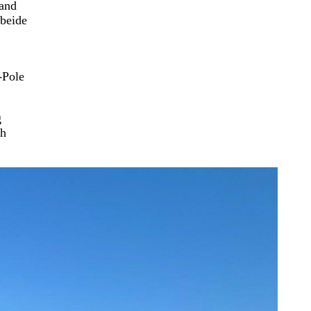
land
 beide
-Pole
g
ch