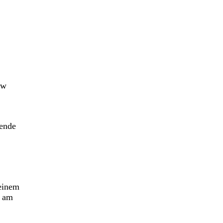
ow
nende
seinem
g am