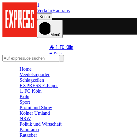
1
Verkehr
Hau raus
Konto
Menü
🐐 1. FC Köln
♥️ Köln
⭐ Promi
Home
🏆 Sport
Veedelsreporter
🛒 Shoppingwelt
Schlagzeilen
🧩 Spiele
EXPRESS E-Paper
1. FC Köln
Köln
Sport
Promi und Show
Kölner Umland
NRW
Politik und Wirtschaft
Panorama
Ratgeber