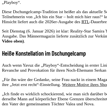
„Playboy“.
Diese Dschungelcamp-Tradition ist heißer als das aktuelle So
Teilnehmerin von „Ich bin ein Star – holt mich hier raus!“ 
Hinsicht liefert auch die 2026er-Ausgabe des
RTL
-Dauerbren
Seit Dienstag (6. Januar 2026) ist klar: Reality-Star Samir
Ausgabe. Das Männermagazin lieferte zusätzlich zur Verkün
Video oben)
.
Heiße Konstellation im Dschungelcamp
Auch wenn Yavuz die „Playboy“-Entscheidung in erster Linie f
Revanche und Provokation für ihren Noch-Ehemann Serkan Y
„Für ihn wäre der Gedanke, seine Frau nackt in einem Magaz
ihre „Jetzt erst recht“-Einstellung.
Weitere Motive ihres Shoo
„Ich finde es wirklich schockierend, wie man sich darüber 
derselbe Mann auf körperlicher Ebene Grenzen überschreitet.
den Vater der gemeinsamen Töchter Valea und Nova.