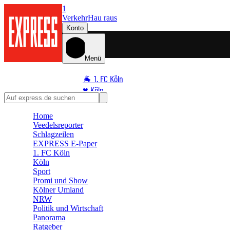
1
Verkehr
Hau raus
Konto
Menü
🐐 1. FC Köln
♥️ Köln
⭐ Promi
Home
🏆 Sport
Veedelsreporter
🛒 Shoppingwelt
Schlagzeilen
🧩 Spiele
EXPRESS E-Paper
1. FC Köln
Köln
Sport
Promi und Show
Kölner Umland
NRW
Politik und Wirtschaft
Panorama
Ratgeber