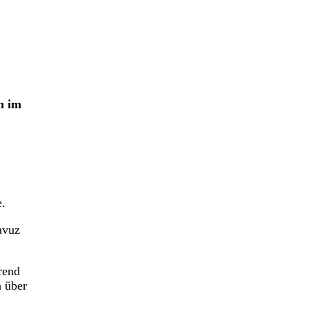
n im
e.
avuz
rend
h über