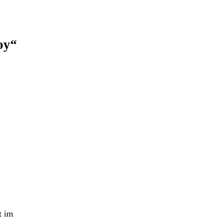
oy“
t im