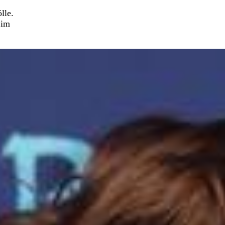
lle.
 im