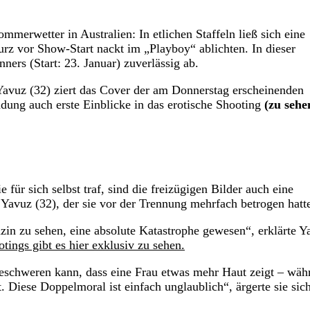
mmerwetter in Australien: In etlichen Staffeln ließ sich eine
kurz vor Show-Start nackt im „Playboy“ ablichten. In dieser
ners (Start: 23. Januar) zuverlässig ab.
a Yavuz (32) ziert das Cover der am Donnerstag erscheinenden
dung auch erste Einblicke in das erotische Shooting
(zu sehe
ür sich selbst traf, sind die freizügigen Bilder auch eine
avuz (32), der sie vor der Trennung mehrfach betrogen hatt
in zu sehen, eine absolute Katastrophe gewesen“, erklärte Y
tings gibt es hier exklusiv zu sehen.
beschweren kann, dass eine Frau etwas mehr Haut zeigt – wäh
 Diese Doppelmoral ist einfach unglaublich“, ärgerte sie sic