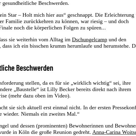
er gesundheitliche Beschwerden.
 ein Star – Holt mich hier aus“ geschnappt. Die Erleichterung
rer Familie zurückkehren zu können, war riesig – und doch
nale noch die körperlichen Folgen zu spüren...
dass sie weiterhin vom Alltag im
Dschungelcamp
und den
, dass ich ein bisschen krumm herumlaufe und herumstehe. D
tliche Beschwerden
forderung stellen, da es für sie „wirklich wichtig“ sei, ihre
ere „Baustelle“ ist Lilly Becker bereits direkt nach ihrem
rise (mehr dazu oben im Video).
 sie sich aktuell erst einmal nicht. In der ersten Pressekon
ie wieder. Niemals ein zweites Mal.“
ungel und dessen (prominenten) Bewohnerinnen und Bewohne
urde in Köln die große Reunion gedreht.
Anna-Carina Woits