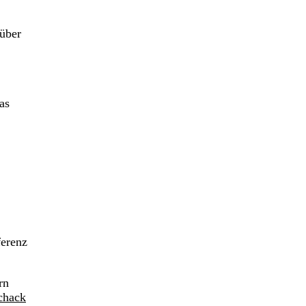
 über
as
ferenz
rn
chack