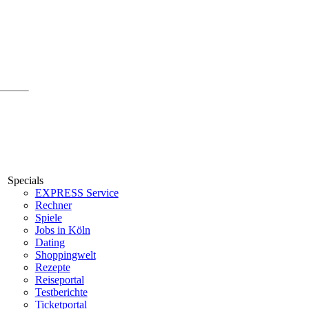
Specials
EXPRESS Service
Rechner
Spiele
Jobs in Köln
Dating
Shoppingwelt
Rezepte
Reiseportal
Testberichte
Ticketportal