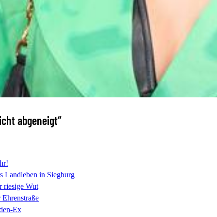
cht abgeneigt“
hr!
 Landleben in Siegburg
r riesige Wut
r Ehrenstraße
den-Ex