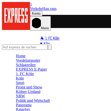
1
Verkehr
Hau raus
Konto
Menü
🐐 1. FC Köln
♥️ Köln
⭐ Promi
Home
🏆 Sport
Veedelsreporter
🛒 Shoppingwelt
Schlagzeilen
🧩 Spiele
EXPRESS E-Paper
1. FC Köln
Köln
Sport
Promi und Show
Kölner Umland
NRW
Politik und Wirtschaft
Panorama
Ratgeber