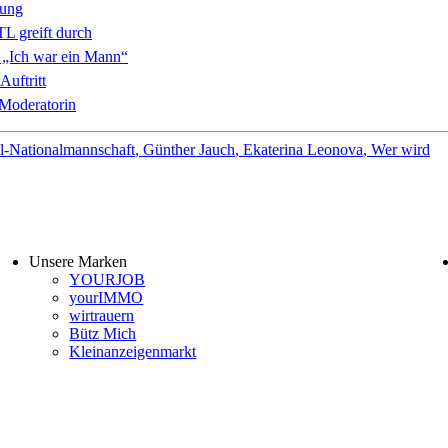
rung
TL greift durch
„Ich war ein Mann“
uftritt
Moderatorin
l-Nationalmannschaft
Günther Jauch
Ekaterina Leonova
Wer wird
Unsere Marken
YOURJOB
yourIMMO
wirtrauern
Bütz Mich
Kleinanzeigenmarkt