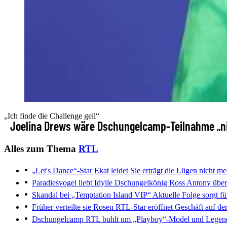
„Ich finde die Challenge geil“
Joelina Drews wäre Dschungelcamp-Teilnahme „ni
Alles zum Thema
RTL
„Let's Dance“-Star Ekat leidet
Sie erträgt die Lügen nicht me
Paradiesvogel liebt Idylle
Dschungelkönig Ross Antony übers
Skandal bei „Temptation Island VIP“
Aktuelle Folge sorgt fü
Früher verteilte sie Rosen
RTL-Star eröffnet Geschäft auf de
Dschungelcamp
RTL buhlt um „Playboy“-Model und Legen