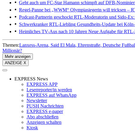
Geht auch um FC-Star
Hamann schimpft auf DFB-Nominie
Regel-Panne bei „WWM“
Olympiasiegerin will tricksen – R
Podcast-Partnerin geschockt
RTL-Moderatorin und Sido-Ex: 
Schwerkranker RTL-Liebling
Gesundheits-Update bei Köln-A
Heimliches TV-Aus nach 10 Jahren
Neue Aufgabe für RTL-
Themen:
Lanxess-Arena
Said El Mala
Ehrenstraße
Deutsche Fußbal
Millionär?
Mehr anzeigen
ANZEIGE X
EXPRESS News
EXPRESS APP
Leserreporter/in werden
EXPRESS auf WhatsApp
Newsletter
PUSH Nachrichten
EXPRESS e-paper
Abo abschließen
Anzeigen schalten
Kiosk