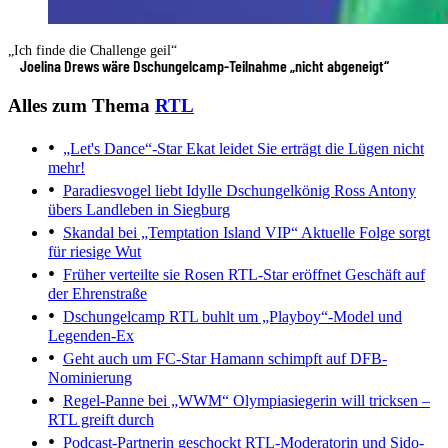
„Ich finde die Challenge geil“
Joelina Drews wäre Dschungelcamp-Teilnahme „nicht abgeneigt“
Alles zum Thema
RTL
„Let's Dance“-Star Ekat leidet
Sie erträgt die Lügen nicht
mehr!
Paradiesvogel liebt Idylle
Dschungelkönig Ross Antony
übers Landleben in Siegburg
Skandal bei „Temptation Island VIP“
Aktuelle Folge sorgt
für riesige Wut
Früher verteilte sie Rosen
RTL-Star eröffnet Geschäft auf
der Ehrenstraße
Dschungelcamp
RTL buhlt um „Playboy“-Model und
Legenden-Ex
Geht auch um FC-Star
Hamann schimpft auf DFB-
Nominierung
Regel-Panne bei „WWM“
Olympiasiegerin will tricksen –
RTL greift durch
Podcast-Partnerin geschockt
RTL-Moderatorin und Sido-