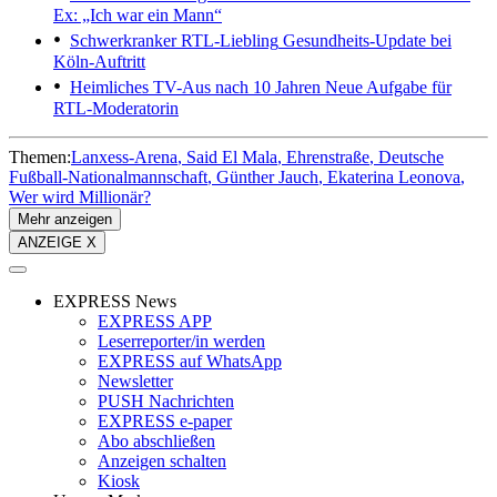
Ex: „Ich war ein Mann“
Schwerkranker RTL-Liebling
Gesundheits-Update bei
Köln-Auftritt
Heimliches TV-Aus nach 10 Jahren
Neue Aufgabe für
RTL-Moderatorin
Themen:
Lanxess-Arena
Said El Mala
Ehrenstraße
Deutsche
Fußball-Nationalmannschaft
Günther Jauch
Ekaterina Leonova
Wer wird Millionär?
Mehr anzeigen
ANZEIGE X
EXPRESS News
EXPRESS APP
Leserreporter/in werden
EXPRESS auf WhatsApp
Newsletter
PUSH Nachrichten
EXPRESS e-paper
Abo abschließen
Anzeigen schalten
Kiosk