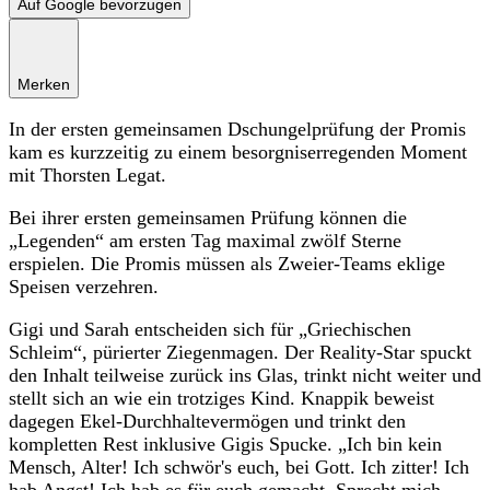
Auf Google bevorzugen
Merken
In der ersten gemeinsamen Dschungelprüfung der Promis
kam es kurzzeitig zu einem besorgniserregenden Moment
mit Thorsten Legat.
Bei ihrer ersten gemeinsamen Prüfung können die
„Legenden“ am ersten Tag maximal zwölf Sterne
erspielen. Die Promis müssen als Zweier-Teams eklige
Speisen verzehren.
Gigi und Sarah entscheiden sich für „Griechischen
Schleim“, pürierter Ziegenmagen. Der Reality-Star spuckt
den Inhalt teilweise zurück ins Glas, trinkt nicht weiter und
stellt sich an wie ein trotziges Kind. Knappik beweist
dagegen Ekel-Durchhaltevermögen und trinkt den
kompletten Rest inklusive Gigis Spucke. „Ich bin kein
Mensch, Alter! Ich schwör's euch, bei Gott. Ich zitter! Ich
hab Angst! Ich hab es für euch gemacht. Sprecht mich