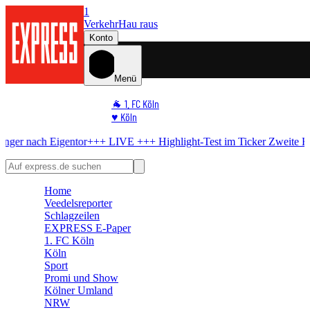
1
Verkehr
Hau raus
Konto
Menü
🐐 1. FC Köln
♥️ Köln
⭐ Promi
entor
+++ LIVE +++
Highlight-Test im Ticker
Zweite Halbzeit läuft –
🏆 Sport
🛒 Shoppingwelt
🧩 Spiele
Home
Veedelsreporter
Schlagzeilen
EXPRESS E-Paper
1. FC Köln
Köln
Sport
Promi und Show
Kölner Umland
NRW