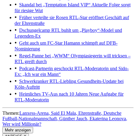
Skandal bei „Temptation Island VIP“
Aktuelle Folge sorgt
für riesige Wut
Früher verteilte sie Rosen
RTL-Star eröffnet Geschäft auf
der Ehrenstraße
Dschungelcamp
RTL buhlt um „Playboy“-Model und
Legenden-Ex
Geht auch um FC-Star
Hamann schimpft auf DFB-
Nominierung
Regel-Panne bei „WWM“
Olympiasiegerin will tricksen –
RTL greift durch
Podcast-Partnerin geschockt
RTL-Moderatorin und Sido-
Ex: „Ich war ein Mann“
Schwerkranker RTL-Liebling
Gesundheits-Update bei
Köln-Auftritt
Heimliches TV-Aus nach 10 Jahren
Neue Aufgabe für
RTL-Moderatorin
Themen:
Lanxess-Arena
Said El Mala
Ehrenstraße
Deutsche
Fußball-Nationalmannschaft
Günther Jauch
Ekaterina Leonova
Wer wird Millionär?
Mehr anzeigen