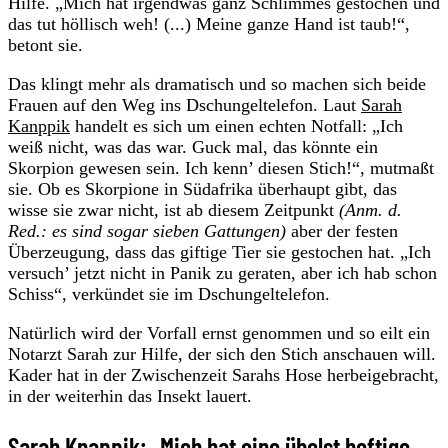
Hilfe. „Mich hat irgendwas ganz Schlimmes gestochen und
das tut höllisch weh! (...) Meine ganze Hand ist taub!“,
betont sie.
Das klingt mehr als dramatisch und so machen sich beide
Frauen auf den Weg ins Dschungeltelefon. Laut
Sarah
Kanppik
handelt es sich um einen echten Notfall: „Ich
weiß nicht, was das war. Guck mal, das könnte ein
Skorpion gewesen sein. Ich kenn’ diesen Stich!“, mutmaßt
sie. Ob es Skorpione in Südafrika überhaupt gibt, das
wisse sie zwar nicht, ist ab diesem Zeitpunkt
(Anm. d.
Red.: es sind sogar sieben Gattungen)
aber der festen
Überzeugung, dass das giftige Tier sie gestochen hat. „Ich
versuch’ jetzt nicht in Panik zu geraten, aber ich hab schon
Schiss“, verkündet sie im Dschungeltelefon.
Natürlich wird der Vorfall ernst genommen und so eilt ein
Notarzt Sarah zur Hilfe, der sich den Stich anschauen will.
Kader hat in der Zwischenzeit Sarahs Hose herbeigebracht,
in der weiterhin das Insekt lauert.
Sarah Knappik: „Mich hat eine übelst heftige