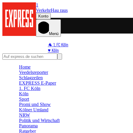
1
Verkehr
Hau raus
Konto
Menü
🐐 1. FC Köln
♥️ Köln
⭐ Promi
🏆 Sport
Home
🛒 Shoppingwelt
Veedelsreporter
🧩 Spiele
Schlagzeilen
EXPRESS E-Paper
1. FC Köln
Köln
Sport
Promi und Show
Kölner Umland
NRW
Politik und Wirtschaft
Panorama
Ratgeber