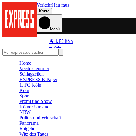
Verkehr
Hau raus
Konto
Menü
🐐 1. FC Köln
♥️ Köln
⭐ Promi
Home
🏆 Sport
Veedelsreporter
🛒 Shoppingwelt
Schlagzeilen
🧩 Spiele
EXPRESS E-Paper
1. FC Köln
Köln
Sport
Promi und Show
Kölner Umland
NRW
Politik und Wirtschaft
Panorama
Ratgeber
Witz des Tages