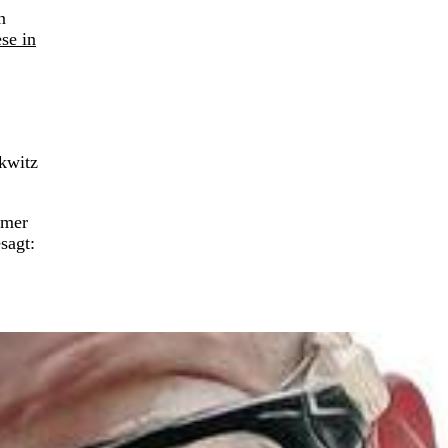
n
se in
ckwitz
mmer
sagt: