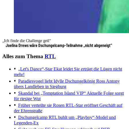
„Ich finde die Challenge geil“
Joelina Drews wäre Dschungelcamp-Teilnahme „nicht abgeneigt“
Alles zum Thema
RTL
„Let's Dance“-Star Ekat leidet
Sie erträgt die Lügen nicht
mehr!
Paradiesvogel liebt Idylle
Dschungelkönig Ross Antony
übers Landleben in Siegburg
Skandal bei „Temptation Island VIP“
Aktuelle Folge sorgt
für riesige Wut
Früher verteilte sie Rosen
RTL-Star eröffnet Geschäft auf
der Ehrenstraße
Dschungelcamp
RTL buhlt um „Playboy“-Model und
Legenden-Ex