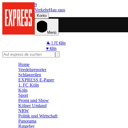
9
Verkehr
Hau raus
Konto
Menü
🐐 1. FC Köln
♥️ Köln
⭐ Promi
🏆 Sport
Home
🛒 Shoppingwelt
Veedelsreporter
🧩 Spiele
Schlagzeilen
EXPRESS E-Paper
1. FC Köln
Köln
Sport
Promi und Show
Kölner Umland
NRW
Politik und Wirtschaft
Panorama
Ratgeber