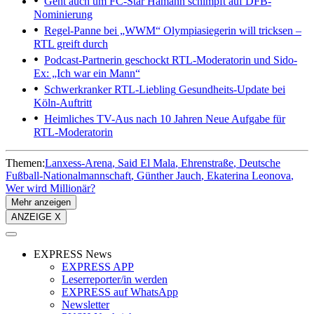
Geht auch um FC-Star
Hamann schimpft auf DFB-
Nominierung
Regel-Panne bei „WWM“
Olympiasiegerin will tricksen –
RTL greift durch
Podcast-Partnerin geschockt
RTL-Moderatorin und Sido-
Ex: „Ich war ein Mann“
Schwerkranker RTL-Liebling
Gesundheits-Update bei
Köln-Auftritt
Heimliches TV-Aus nach 10 Jahren
Neue Aufgabe für
RTL-Moderatorin
Themen:
Lanxess-Arena
Said El Mala
Ehrenstraße
Deutsche
Fußball-Nationalmannschaft
Günther Jauch
Ekaterina Leonova
Wer wird Millionär?
Mehr anzeigen
ANZEIGE X
EXPRESS News
EXPRESS APP
Leserreporter/in werden
EXPRESS auf WhatsApp
Newsletter