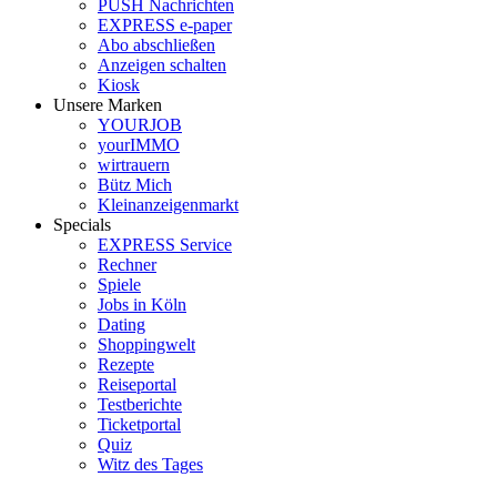
PUSH Nachrichten
EXPRESS e-paper
Abo abschließen
Anzeigen schalten
Kiosk
Unsere Marken
YOURJOB
yourIMMO
wirtrauern
Bütz Mich
Kleinanzeigenmarkt
Specials
EXPRESS Service
Rechner
Spiele
Jobs in Köln
Dating
Shoppingwelt
Rezepte
Reiseportal
Testberichte
Ticketportal
Quiz
Witz des Tages